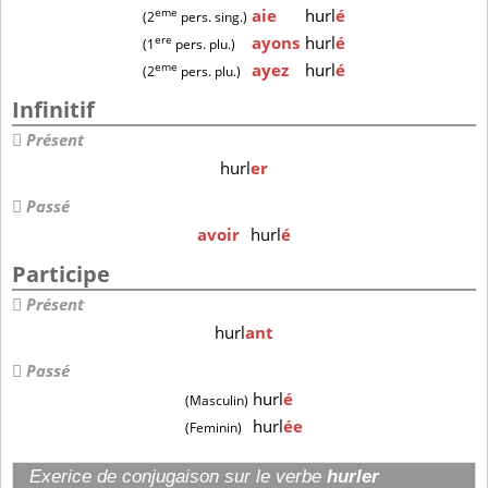
eme
aie
hurl
é
(2
pers. sing.)
ere
ayons
hurl
é
(1
pers. plu.)
eme
ayez
hurl
é
(2
pers. plu.)
Infinitif
Présent
hurl
er
Passé
avoir
hurl
é
Participe
Présent
hurl
ant
Passé
hurl
é
(Masculin)
hurl
ée
(Feminin)
Exerice de conjugaison sur le verbe
hurler