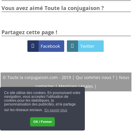
Vous avez aimé Toute la conjugaison ?
Partagez cette page !

Facebook

Twitter
© Toute la conjugaison.com - 2019 |
Qui sommes nous ?
|
Nous
contacter
|
Mentions Légales
|
Ce site utilise des cookies. En poursuivant votre
navigation, vous acceptez l'utilisation de
cookies pour les statistiques, la
personnalisation des publicités, et le partage
sur les réseaux sociaux.
En savoir plus
OK / Fermer