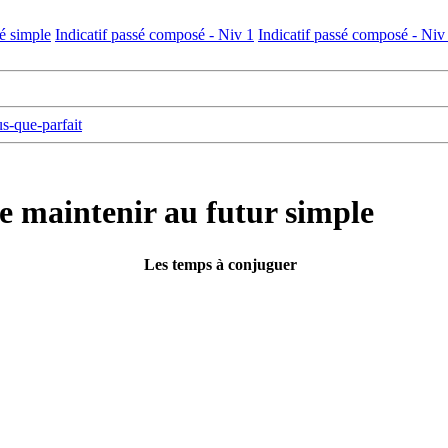
sé simple
Indicatif passé composé - Niv 1
Indicatif passé composé - Niv
us-que-parfait
e maintenir au futur simple
Les temps à conjuguer