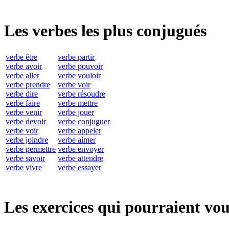
Les verbes les plus conjugués
verbe être
verbe partir
verbe avoir
verbe pouvoir
verbe aller
verbe vouloir
verbe prendre
verbe voir
verbe dire
verbe résoudre
verbe faire
verbe mettre
verbe venir
verbe jouer
verbe devoir
verbe conjuguer
verbe voir
verbe appeler
verbe joindre
verbe aimer
verbe permettre
verbe envoyer
verbe savoir
verbe attendre
verbe vivre
verbe essayer
Les exercices qui pourraient vou