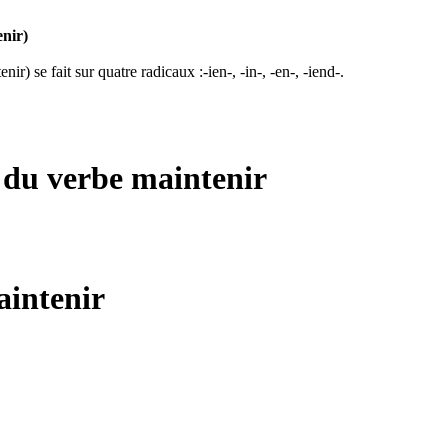
enir)
r) se fait sur quatre radicaux :-ien-, -in-, -en-, -iend-.
s du verbe
maintenir
intenir