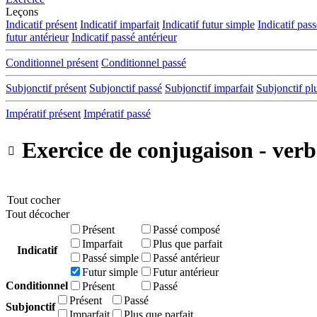
Leçons
Indicatif présent
Indicatif imparfait
Indicatif futur simple
Indicatif pas
futur antérieur
Indicatif passé antérieur
Conditionnel présent
Conditionnel passé
Subjonctif présent
Subjonctif passé
Subjonctif imparfait
Subjonctif pl
Impératif présent
Impératif passé
Exercice de conjugaison - verb

Tout cocher
Tout décocher
Présent
Passé composé
Imparfait
Plus que parfait
Indicatif
Passé simple
Passé antérieur
Futur simple
Futur antérieur
Conditionnel
Présent
Passé
Présent
Passé
Subjonctif
Imparfait
Plus que parfait