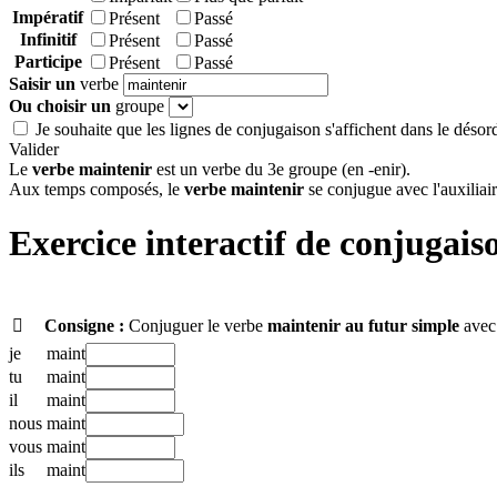
Impératif
Présent
Passé
Infinitif
Présent
Passé
Participe
Présent
Passé
Saisir un
verbe
Ou choisir un
groupe
Je souhaite que les lignes de conjugaison s'affichent dans le désor
Valider
Le
verbe maintenir
est un verbe du 3e groupe (en -enir).
Aux temps composés, le
verbe maintenir
se conjugue avec l'auxiliair
Exercice interactif de conjugais

Consigne :
Conjuguer le verbe
maintenir
au futur simple
avec 
je
maint
tu
maint
il
maint
nous
maint
vous
maint
ils
maint