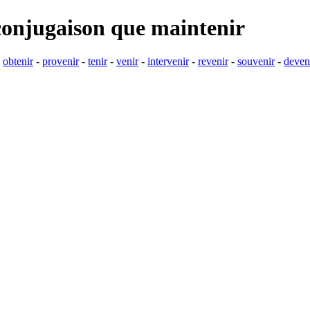
conjugaison que
maintenir
-
obtenir
-
provenir
-
tenir
-
venir
-
intervenir
-
revenir
-
souvenir
-
deven