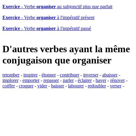
Exercice
- Verbe
organiser
au subjonctif plus que parfait
Exercice
- Verbe
organiser
à l'impératif présent
Exercice
- Verbe
organiser
à l'impératif passé
D'autres verbes ayant la même
conjugaison que
organiser
retomber
-
inspirer
-
étonner
-
contribuer
-
inverser
-
abaisser
-
implorer
-
emporter
-
repasser
-
parler
-
éclairer
-
baver
-
rénover
-
coiffer
-
croquer
-
vider
-
baisser
-
labourer
-
redoubler
-
verser
-