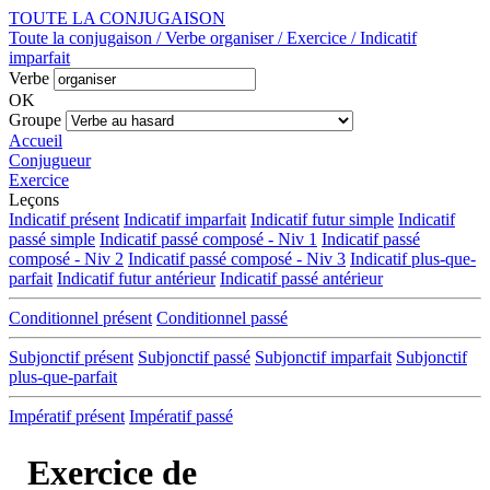
TOUTE LA CONJUGAISON
Toute la conjugaison / Verbe organiser / Exercice / Indicatif
imparfait
Verbe
OK
Groupe
Accueil
Conjugueur
Exercice
Leçons
Indicatif présent
Indicatif imparfait
Indicatif futur simple
Indicatif
passé simple
Indicatif passé composé - Niv 1
Indicatif passé
composé - Niv 2
Indicatif passé composé - Niv 3
Indicatif plus-que-
parfait
Indicatif futur antérieur
Indicatif passé antérieur
Conditionnel présent
Conditionnel passé
Subjonctif présent
Subjonctif passé
Subjonctif imparfait
Subjonctif
plus-que-parfait
Impératif présent
Impératif passé
Exercice de