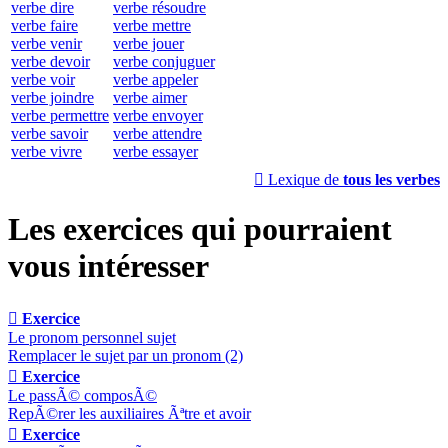
verbe dire
verbe résoudre
verbe faire
verbe mettre
verbe venir
verbe jouer
verbe devoir
verbe conjuguer
verbe voir
verbe appeler
verbe joindre
verbe aimer
verbe permettre
verbe envoyer
verbe savoir
verbe attendre
verbe vivre
verbe essayer

Lexique de
tous les verbes
Les exercices qui pourraient
vous intéresser

Exercice
Le pronom personnel sujet
Remplacer le sujet par un pronom (2)

Exercice
Le passÃ© composÃ©
RepÃ©rer les auxiliaires Ãªtre et avoir

Exercice