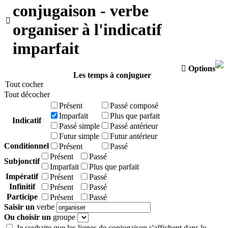
conjugaison - verbe

organiser à l'indicatif
imparfait

Options
Les temps à conjuguer
Tout cocher
Tout décocher
Présent
Passé composé
Imparfait
Plus que parfait
Indicatif
Passé simple
Passé antérieur
Futur simple
Futur antérieur
Conditionnel
Présent
Passé
Présent
Passé
Subjonctif
Imparfait
Plus que parfait
Impératif
Présent
Passé
Infinitif
Présent
Passé
Participe
Présent
Passé
Saisir un
verbe
Ou choisir un
groupe
Je souhaite que les lignes de conjugaison s'affichent dans le