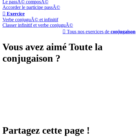
Le passÃ© composÃ©
Accorder le participe passÃ©

Exercice
Verbe conjuguÃ© et infinitif
Classer infinitif et verbe conjuguÃ©

Tous nos exercices de
conjugaison
Vous avez aimé Toute la
conjugaison ?
Partagez cette page !