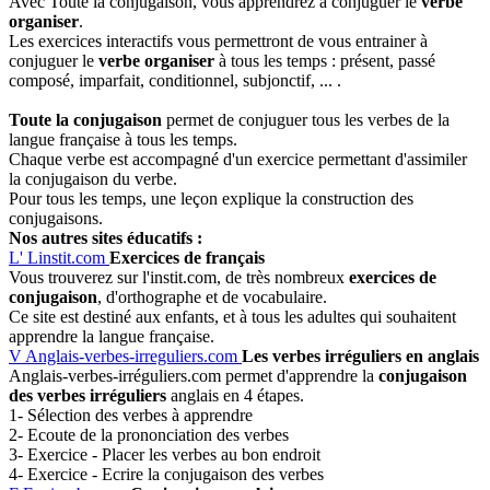
Avec Toute la conjugaison, vous apprendrez à conjuguer le
verbe
organiser
.
Les exercices interactifs vous permettront de vous entrainer à
conjuguer le
verbe organiser
à tous les temps : présent, passé
composé, imparfait, conditionnel, subjonctif, ... .
Toute la conjugaison
permet de conjuguer tous les verbes de la
langue française à tous les temps.
Chaque verbe est accompagné d'un exercice permettant d'assimiler
la conjugaison du verbe.
Pour tous les temps, une leçon explique la construction des
conjugaisons.
Nos autres sites éducatifs :
L'
Linstit.com
Exercices de français
Vous trouverez sur l'instit.com, de très nombreux
exercices de
conjugaison
, d'orthographe et de vocabulaire.
Ce site est destiné aux enfants, et à tous les adultes qui souhaitent
apprendre la langue française.
V
Anglais-verbes-irreguliers.com
Les verbes irréguliers en anglais
Anglais-verbes-irréguliers.com permet d'apprendre la
conjugaison
des verbes irréguliers
anglais en 4 étapes.
1- Sélection des verbes à apprendre
2- Ecoute de la prononciation des verbes
3- Exercice - Placer les verbes au bon endroit
4- Exercice - Ecrire la conjugaison des verbes