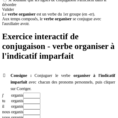
désordre
Valider
Le
verbe organiser
est un verbe du 1er groupe (en -er).
Aux temps composés, le
verbe organiser
se conjugue avec
l'auxiliaire avoir.
Exercice interactif de
conjugaison - verbe
organiser à
l'indicatif imparfait

Consigne :
Conjuguer le verbe
organiser
à l'indicatif
imparfait
avec chacun des pronoms personnels, puis cliquer
sur Corriger.
j'
organis
tu
organis
il
organis
nous
organis
vous
organis