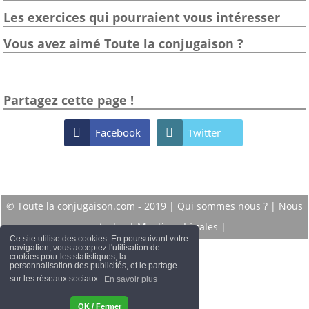
Les exercices qui pourraient vous intéresser
Vous avez aimé Toute la conjugaison ?
Partagez cette page !

Facebook

Twitter
© Toute la conjugaison.com - 2019 |
Qui sommes nous ?
|
Nous
contacter
|
Mentions Légales
|
Ce site utilise des cookies. En poursuivant votre
navigation, vous acceptez l'utilisation de
cookies pour les statistiques, la
personnalisation des publicités, et le partage
sur les réseaux sociaux.
En savoir plus
OK / Fermer