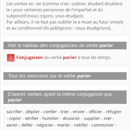
Les verbes en -ier (comme crier, oublier, étudier) doublent
le i pour certaines personnes de l'imparfait et du
subjonctif (nous cr
ii
ons, vous étud
ii
ez).
Par ailleurs, il ne faut pas oublier le e muet au futur simple
et au conditionnel (Ils publi
e
rons - nous étudi
e
rions).
Voir le tableau des conjugaisons du verbe
parier
Conjugaison
du verbe
parier
à tous les temps.

Tous les exercices sur le verbe
parier
D'autres verbes ayant la même conjugaison que
parier
sacrifier
-
déplier
-
confier
-
trier
-
envier
-
officier
-
réfugier
-
copier
-
vérifier
-
humilier
-
dissocier
-
supplier
-
nier
-
varier
-
défier
-
négocier
-
marier
-
notifier
-
communier
-