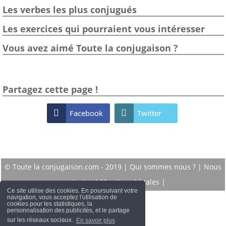
Les verbes les plus conjugués
Les exercices qui pourraient vous intéresser
Vous avez aimé Toute la conjugaison ?
Partagez cette page !

Facebook

Twitter
© Toute la conjugaison.com - 2019 |
Qui sommes nous ?
|
Nous
contacter
|
Mentions Légales
|
Ce site utilise des cookies. En poursuivant votre
navigation, vous acceptez l'utilisation de
cookies pour les statistiques, la
personnalisation des publicités, et le partage
sur les réseaux sociaux.
En savoir plus