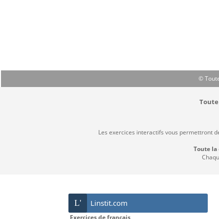
© Toute
Toute 
Les exercices interactifs vous permettront d
Toute la
Chaque
L'
Linstit.com
Exercices de français