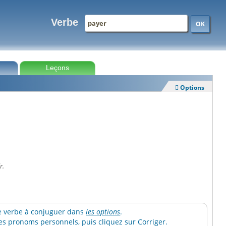
Verbe
OK
Leçons
Options

r.
 le verbe à conjuguer dans
les options
.
s pronoms personnels, puis cliquez sur Corriger.