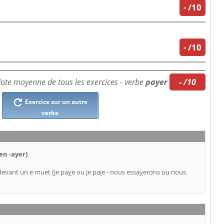
-
/10
-
/10
ote moyenne de tous les exercices - verbe
payer
- /10
Exercice sur un autre
verbe
en -ayer)
devant un e muet (je pa
y
e ou je pa
i
e - nous essa
y
erons ou nous