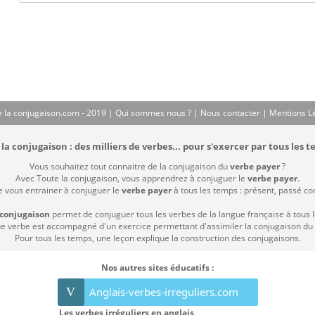
 la conjugaison.com - 2019 |
Qui sommes nous ?
|
Nous contacter
|
Mentions L
la conjugaison : des milliers de verbes... pour s'exercer par tous les t
Vous souhaitez tout connaitre de la conjugaison du
verbe payer
?
Avec Toute la conjugaison, vous apprendrez à conjuguer le
verbe payer
.
e vous entrainer à conjuguer le
verbe payer
à tous les temps : présent, passé comp
 conjugaison
permet de conjuguer tous les verbes de la langue française à tous 
 verbe est accompagné d'un exercice permettant d'assimiler la conjugaison du
Pour tous les temps, une leçon explique la construction des conjugaisons.
Nos autres sites éducatifs :
V
Anglais-verbes-irreguliers.com
Les verbes irréguliers en anglais