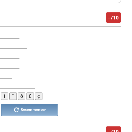
-
/10
Recommencer
-
/10