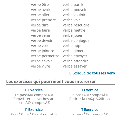
verbe être
verbe partir
verbe avoir
verbe pouvoir
verbe aller
verbe vouloir
verbe prendre
verbe voir
verbe dire
verbe résoudre
verbe faire
verbe mettre
verbe venir
verbe jouer
verbe devoir
verbe conjuguer
verbe voir
verbe appeler
verbe joindre
verbe aimer
verbe permettre
verbe envoyer
verbe savoir
verbe attendre
verbe vivre
verbe essayer
Lexique de
tous les ver

Les exercices qui pourraient vous intéresser
Exercice
Exercice


Le passÃ© composÃ©
Le passÃ© composÃ©
RepÃ©rer les verbes au
Retirer la rÃ©pÃ©tition
passÃ© composÃ©
Exercice
Exercice


PassÃ©, prÃ©sent ou futur
Le passÃ© composÃ©