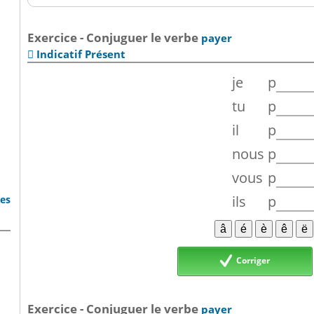
Exercice - Conjuguer le verbe
payer
Indicatif Présent

je
p
tu
p
il
p
nous
p
vous
p
ils
p
bes
Corriger
Exercice - Conjuguer le verbe
payer