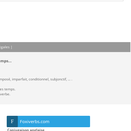
égales
|
emps...
osé, imparfait, conditionnel, subjonctif, ... .
les temps.
 verbe.
F
Foxiverbs.com
Conjugaison anglaise