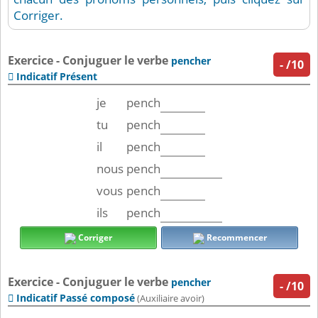
Corriger.
Exercice - Conjuguer le verbe
pencher
-
/10
Indicatif Présent

je
pench
tu
pench
il
pench
nous
pench
vous
pench
ils
pench
Corriger
Recommencer
Exercice - Conjuguer le verbe
pencher
-
/10
Indicatif Passé composé

(Auxiliaire avoir)