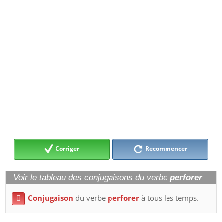
Corriger
Recommencer
Voir le tableau des conjugaisons du verbe
perforer
Conjugaison
du verbe
perforer
à tous les temps.
