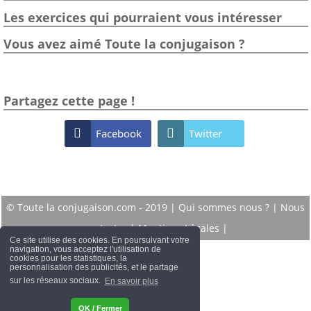
Les exercices qui pourraient vous intéresser
Vous avez aimé Toute la conjugaison ?
Partagez cette page !

Facebook

Twitter
© Toute la conjugaison.com - 2019 |
Qui sommes nous ?
|
Nous
contacter
|
Mentions Légales
|
Ce site utilise des cookies. En poursuivant votre
navigation, vous acceptez l'utilisation de
cookies pour les statistiques, la
personnalisation des publicités, et le partage
sur les réseaux sociaux.
En savoir plus
OK / Fermer