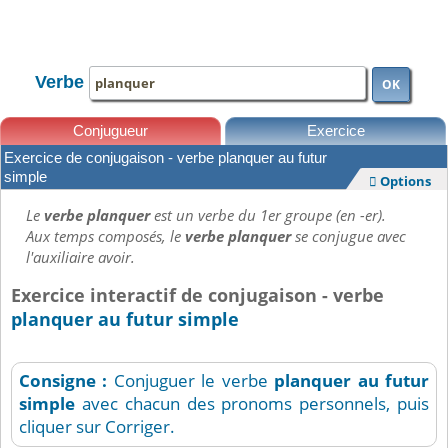
TOUTE LA CONJUGAISON
Verbe
OK
Conjugueur
Exercice
Exercice de conjugaison - verbe planquer au futur
Leçons
simple
Options

Le
verbe planquer
est un verbe du 1er groupe (en -er).
Aux temps composés, le
verbe planquer
se conjugue avec
l'auxiliaire avoir.
Exercice interactif de conjugaison - verbe
planquer au futur simple
Consigne :
Conjuguer le verbe
planquer
au futur
simple
avec chacun des pronoms personnels, puis
cliquer sur Corriger.