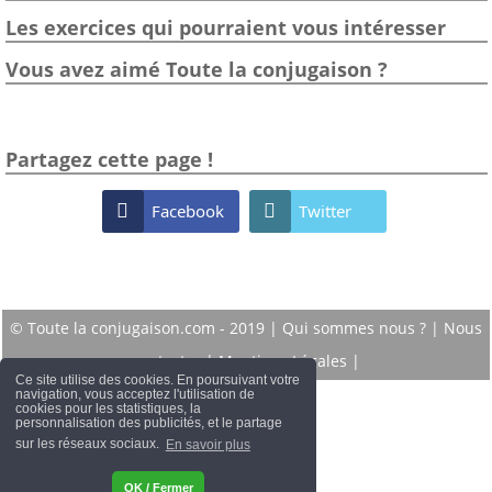
Les exercices qui pourraient vous intéresser
Vous avez aimé Toute la conjugaison ?
Partagez cette page !

Facebook

Twitter
© Toute la conjugaison.com - 2019 |
Qui sommes nous ?
|
Nous
contacter
|
Mentions Légales
|
Ce site utilise des cookies. En poursuivant votre
navigation, vous acceptez l'utilisation de
cookies pour les statistiques, la
personnalisation des publicités, et le partage
sur les réseaux sociaux.
En savoir plus
OK / Fermer