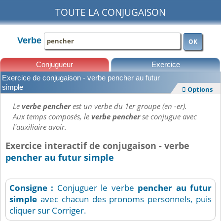
TOUTE LA CONJUGAISON
Verbe
OK
Conjugueur
Exercice
Exercice de conjugaison - verbe pencher au futur
Leçons
simple
Options

Le
verbe pencher
est un verbe du 1er groupe (en -er).
Aux temps composés, le
verbe pencher
se conjugue avec
l'auxiliaire avoir.
Exercice interactif de conjugaison - verbe
pencher au futur simple
Consigne :
Conjuguer le verbe
pencher
au futur
simple
avec chacun des pronoms personnels, puis
cliquer sur Corriger.