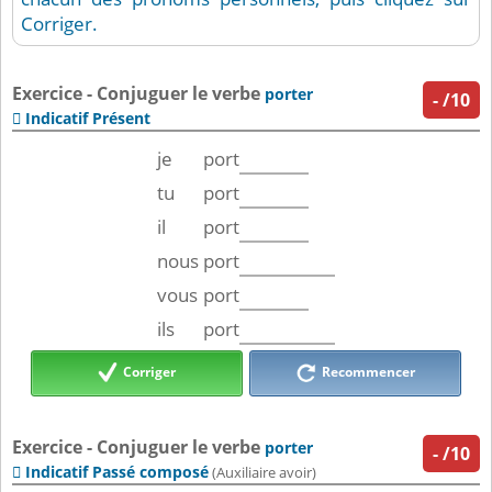
Corriger.
Exercice - Conjuguer le verbe
porter
-
/10
Indicatif Présent

je
port
tu
port
il
port
nous
port
vous
port
ils
port
Corriger
Recommencer
Exercice - Conjuguer le verbe
porter
-
/10
Indicatif Passé composé

(Auxiliaire avoir)