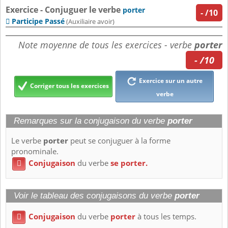
Exercice - Conjuguer le verbe
porter
-
/10
Participe Passé

(Auxiliaire avoir)
Note moyenne de tous les exercices - verbe
porter
- /10
Exercice sur un autre
Corriger tous les exercices
verbe
Remarques sur la conjugaison du verbe
porter
Le verbe
porter
peut se conjuguer à la forme
pronominale.
Conjugaison
du verbe
se porter.

Voir le tableau des conjugaisons du verbe
porter
Conjugaison
du verbe
porter
à tous les temps.
