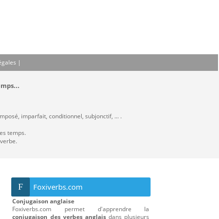
égales
|
emps...
osé, imparfait, conditionnel, subjonctif, ... .
les temps.
 verbe.
F
Foxiverbs.com
Conjugaison anglaise
Foxiverbs.com permet d'apprendre la
conjugaison des verbes anglais
dans plusieurs