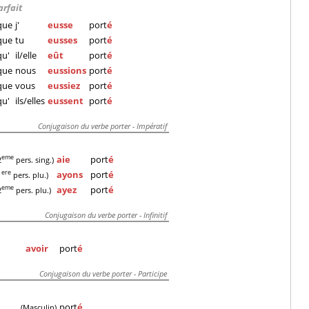
arfait
que
j'
eusse
port
é
que
tu
eusses
port
é
qu'
il/elle
eût
port
é
que
nous
eussions
port
é
que
vous
eussiez
port
é
qu'
ils/elles
eussent
port
é
Conjugaison du verbe porter - Impératif
aie
port
é
eme
2
pers. sing.)
ayons
port
é
ere
1
pers. plu.)
ayez
port
é
eme
2
pers. plu.)
Conjugaison du verbe porter - Infinitif
avoir
port
é
Conjugaison du verbe porter - Participe
port
é
(Masculin)