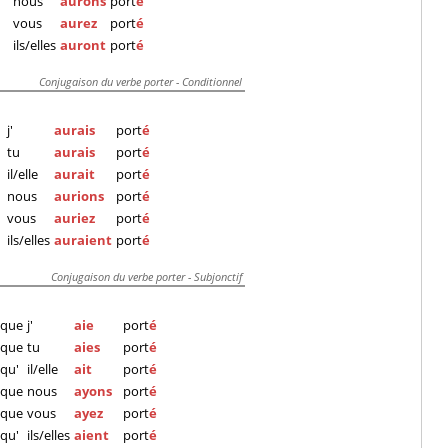
nous
aurons
port
é
vous
aurez
port
é
ils/elles
auront
port
é
Conjugaison du verbe porter - Conditionnel
j'
aurais
port
é
tu
aurais
port
é
il/elle
aurait
port
é
nous
aurions
port
é
vous
auriez
port
é
ils/elles
auraient
port
é
Conjugaison du verbe porter - Subjonctif
que
j'
aie
port
é
que
tu
aies
port
é
qu'
il/elle
ait
port
é
que
nous
ayons
port
é
que
vous
ayez
port
é
qu'
ils/elles
aient
port
é