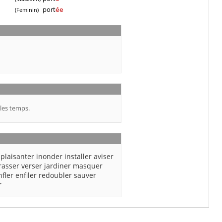
port
ée
(Feminin)
les temps.
plaisanter
inonder
installer
aviser
rasser
verser
jardiner
masquer
nfler
enfiler
redoubler
sauver
r