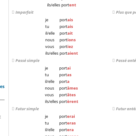
ils/elles
port
ent
Imparfait
Plus que p
je
port
ais
tu
port
ais
il/elle
port
ait
nous
port
ions
vous
port
iez
ils/elles
port
aient
Passé simple
Passé anté
je
port
ai
tu
port
as
il/elle
port
a
bes
nous
port
âmes
vous
port
âtes
ils/elles
port
èrent
Futur simple
Futur anté
je
port
erai
t
tu
port
eras
il/elle
port
era