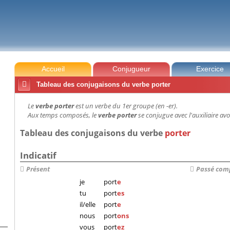
Accueil
Conjugueur
Exercice

Tableau des conjugaisons du verbe porter
Le
verbe porter
est un verbe du 1er groupe (en -er).
Aux temps composés, le
verbe porter
se conjugue avec l'auxiliaire avo
Tableau des conjugaisons du verbe
porter
Indicatif
Présent
Passé com
je
port
e
tu
port
es
il/elle
port
e
nous
port
ons
vous
port
ez