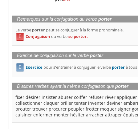
Remarques sur la conjugaison du verbe
porter
Le verbe
porter
peut se conjuguer à la forme pronominale.
Conjugaison
du verbe
se porter.

Exerice de conjugaison sur le verbe
porter
Exercice
pour s'entrainer à conjuguer le verbe
porter
à tous 

D'autres verbes ayant la même conjugaison que
porter
fixer
désirer
insister
abuser
coiffer
refuser
rêver
appliquer
collectionner
claquer
briller
tenter
inventer
deviner
embar
brouter
trouver
procurer
peupler
frotter
moquer
signer
go
cuisiner
enfermer
monter
hésiter
arracher
attraper
épuise