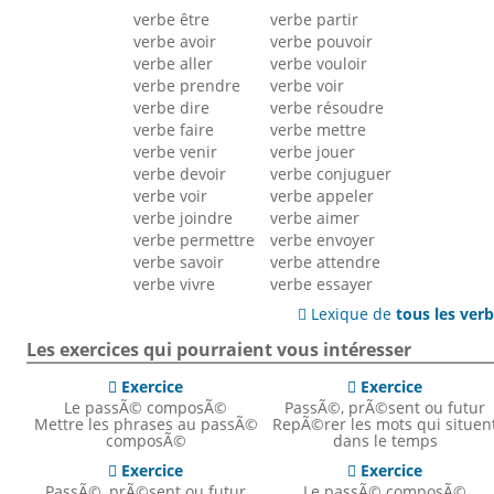
verbe être
verbe partir
verbe avoir
verbe pouvoir
verbe aller
verbe vouloir
verbe prendre
verbe voir
verbe dire
verbe résoudre
verbe faire
verbe mettre
verbe venir
verbe jouer
verbe devoir
verbe conjuguer
verbe voir
verbe appeler
verbe joindre
verbe aimer
verbe permettre
verbe envoyer
verbe savoir
verbe attendre
verbe vivre
verbe essayer
Lexique de
tous les ver

Les exercices qui pourraient vous intéresser
Exercice
Exercice


Le passÃ© composÃ©
PassÃ©, prÃ©sent ou futur
Mettre les phrases au passÃ©
RepÃ©rer les mots qui situen
composÃ©
dans le temps
Exercice
Exercice


PassÃ©, prÃ©sent ou futur
Le passÃ© composÃ©