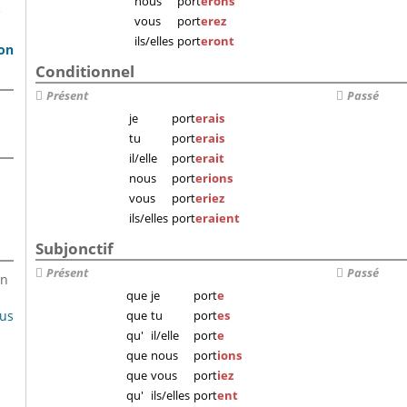
nous
port
erons
e
vous
port
erez
ils/elles
port
eront
son
Conditionnel
Présent
Passé
je
port
erais
tu
port
erais
il/elle
port
erait
nous
port
erions
vous
port
eriez
ils/elles
port
eraient
Subjonctif
Présent
Passé
en
que
je
port
e
lus
que
tu
port
es
qu'
il/elle
port
e
que
nous
port
ions
que
vous
port
iez
qu'
ils/elles
port
ent