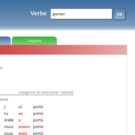
Verbe
OK
Leçons
ir.
Conjugaison du verbe porter - Indicatif
posé
j'
ai
port
é
tu
as
port
é
il/elle
a
port
é
nous
avons
port
é
vous
avez
port
é