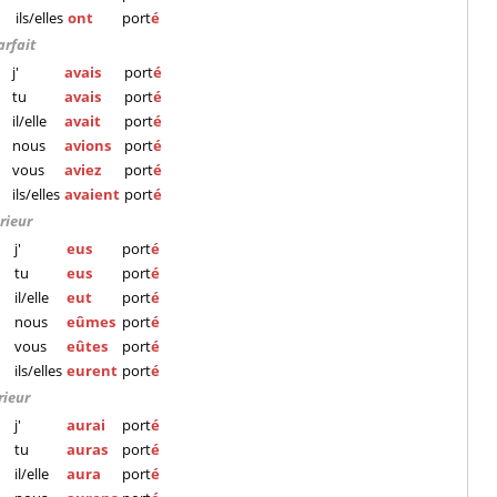
ils/elles
ont
port
é
arfait
j'
avais
port
é
tu
avais
port
é
il/elle
avait
port
é
nous
avions
port
é
vous
aviez
port
é
ils/elles
avaient
port
é
rieur
j'
eus
port
é
tu
eus
port
é
il/elle
eut
port
é
nous
eûmes
port
é
vous
eûtes
port
é
ils/elles
eurent
port
é
rieur
j'
aurai
port
é
tu
auras
port
é
il/elle
aura
port
é