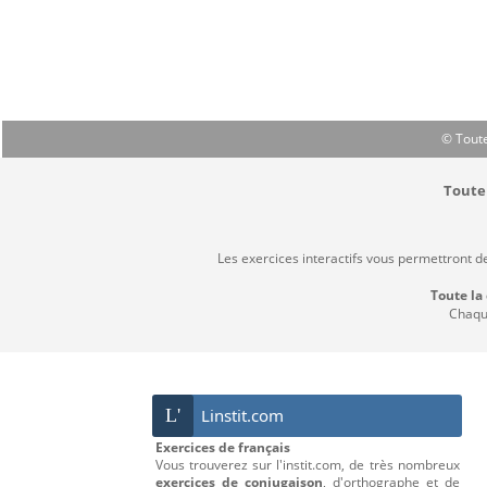
© Toute
Toute 
Les exercices interactifs vous permettront d
Toute la
Chaque
L'
Linstit.com
Exercices de français
Vous trouverez sur l'instit.com, de très nombreux
exercices de conjugaison
, d'orthographe et de