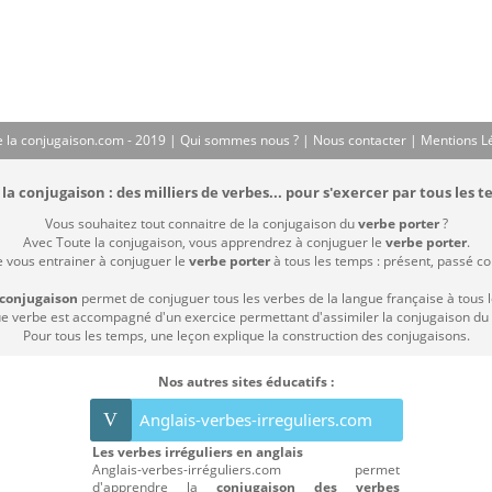
 la conjugaison.com - 2019 |
Qui sommes nous ?
|
Nous contacter
|
Mentions L
la conjugaison : des milliers de verbes... pour s'exercer par tous les t
Vous souhaitez tout connaitre de la conjugaison du
verbe porter
?
Avec Toute la conjugaison, vous apprendrez à conjuguer le
verbe porter
.
e vous entrainer à conjuguer le
verbe porter
à tous les temps : présent, passé comp
 conjugaison
permet de conjuguer tous les verbes de la langue française à tous 
 verbe est accompagné d'un exercice permettant d'assimiler la conjugaison du
Pour tous les temps, une leçon explique la construction des conjugaisons.
Nos autres sites éducatifs :
V
Anglais-verbes-irreguliers.com
Les verbes irréguliers en anglais
Anglais-verbes-irréguliers.com permet
d'apprendre la
conjugaison des verbes