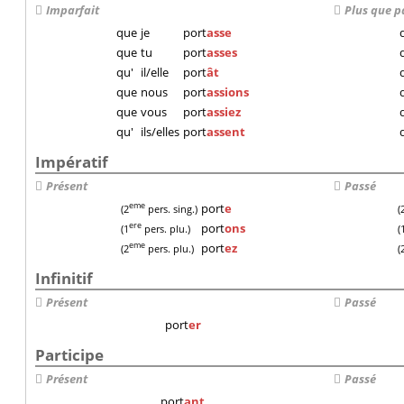
Imparfait
Plus que p
que
je
port
asse
que
tu
port
asses
qu'
il/elle
port
ât
que
nous
port
assions
que
vous
port
assiez
qu'
ils/elles
port
assent
Impératif
Présent
Passé
port
e
eme
(2
pers. sing.)
(
port
ons
ere
(1
pers. plu.)
(
port
ez
eme
(2
pers. plu.)
(
Infinitif
Présent
Passé
port
er
Participe
Présent
Passé
port
ant