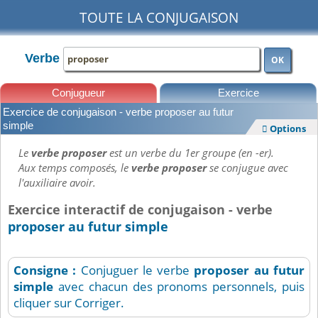
TOUTE LA CONJUGAISON
Verbe
OK
Conjugueur
Exercice
Exercice de conjugaison - verbe proposer au futur
Leçons
simple
Options

Le
verbe proposer
est un verbe du 1er groupe (en -er).
Aux temps composés, le
verbe proposer
se conjugue avec
l'auxiliaire avoir.
Exercice interactif de conjugaison - verbe
proposer au futur simple
Consigne :
Conjuguer le verbe
proposer
au futur
simple
avec chacun des pronoms personnels, puis
cliquer sur Corriger.