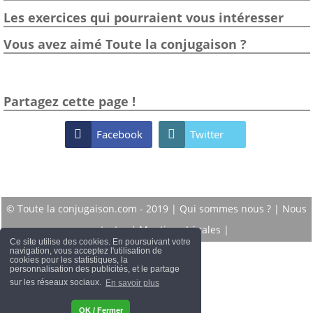
Les exercices qui pourraient vous intéresser
Vous avez aimé Toute la conjugaison ?
Partagez cette page !

Facebook

Twitter
© Toute la conjugaison.com - 2019 |
Qui sommes nous ?
|
Nous
contacter
|
Mentions Légales
|
Ce site utilise des cookies. En poursuivant votre
navigation, vous acceptez l'utilisation de
cookies pour les statistiques, la
personnalisation des publicités, et le partage
sur les réseaux sociaux.
En savoir plus
OK / Fermer