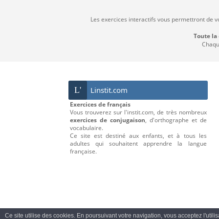
Les exercices interactifs vous permettront de v
Toute la
Chaque
L'
Linstit.com
Exercices de français
Vous trouverez sur l'instit.com, de très nombreux
exercices de conjugaison
, d'orthographe et de
vocabulaire.
Ce site est destiné aux enfants, et à tous les
adultes qui souhaitent apprendre la langue
française.
Ce site utilise des cookies. En poursuivant votre navigation, vous acceptez l'utili