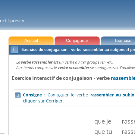
nctif présent
Accueil
Conjugueur
Exercice

Exercice de conjugaison - verbe rassembler au subjonctif pr
Le
verbe rassembler
est un verbe du 1er groupe (en -er).
Aux temps composés, le
verbe rassembler
se conjugue avec l'auxiliair
Exercice interactif de conjugaison - verbe
rassemble
Consigne :
Conjuguer le verbe
rassembler
au subjo

cliquer sur Corriger.
que
je
rass
que
tu
rass