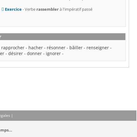
Exercice
- Verbe
rassembler
à l'impératif passé
r
-
rapprocher
-
hacher
-
résonner
-
bâiller
-
renseigner
-
er
-
désirer
-
donner
-
ignorer
-
égales
|
emps...