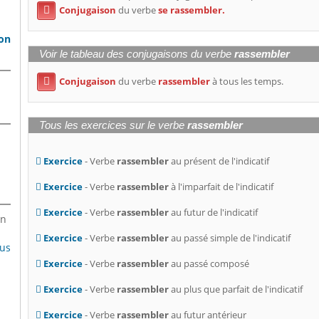
Conjugaison
du verbe
se rassembler.

son
Voir le tableau des conjugaisons du verbe
rassembler
Conjugaison
du verbe
rassembler
à tous les temps.

Tous les exercices sur le verbe
rassembler
Exercice
- Verbe
rassembler
au présent de l'indicatif
Exercice
- Verbe
rassembler
à l'imparfait de l'indicatif
Exercice
- Verbe
rassembler
au futur de l'indicatif
en
Exercice
- Verbe
rassembler
au passé simple de l'indicatif
lus
Exercice
- Verbe
rassembler
au passé composé
Exercice
- Verbe
rassembler
au plus que parfait de l'indicatif
Exercice
- Verbe
rassembler
au futur antérieur