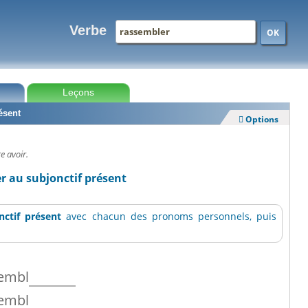
Verbe
OK
Leçons
ésent
Options

e avoir.
r au subjonctif présent
nctif présent
avec chacun des pronoms personnels, puis
embl
embl