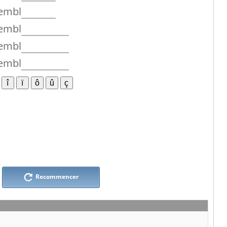
embl
embl
embl
embl
Recommencer