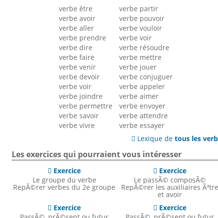
verbe être
verbe partir
verbe avoir
verbe pouvoir
verbe aller
verbe vouloir
verbe prendre
verbe voir
verbe dire
verbe résoudre
verbe faire
verbe mettre
verbe venir
verbe jouer
verbe devoir
verbe conjuguer
verbe voir
verbe appeler
verbe joindre
verbe aimer
verbe permettre
verbe envoyer
verbe savoir
verbe attendre
verbe vivre
verbe essayer
Lexique de
tous les ver

Les exercices qui pourraient vous intéresser
Exercice
Exercice


Le groupe du verbe
Le passÃ© composÃ©
RepÃ©rer verbes du 2e groupe
RepÃ©rer les auxiliaires Ãªtr
et avoir
Exercice
Exercice


PassÃ©, prÃ©sent ou futur
PassÃ©, prÃ©sent ou futur