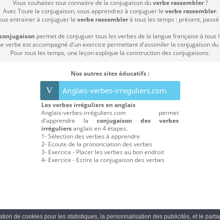
Vous souhaitez tout connaitre de la conjugaison du
verbe rassembler
?
Avec Toute la conjugaison, vous apprendrez à conjuguer le
verbe rassembler
.
ous entrainer à conjuguer le
verbe rassembler
à tous les temps : présent, passé c
 conjugaison
permet de conjuguer tous les verbes de la langue française à tous 
 verbe est accompagné d'un exercice permettant d'assimiler la conjugaison du
Pour tous les temps, une leçon explique la construction des conjugaisons.
Nos autres sites éducatifs :
V
Anglais-verbes-irreguliers.com
Les verbes irréguliers en anglais
Anglais-verbes-irréguliers.com permet
d'apprendre la
conjugaison des verbes
irréguliers
anglais en 4 étapes.
1- Sélection des verbes à apprendre
2- Ecoute de la prononciation des verbes
3- Exercice - Placer les verbes au bon endroit
4- Exercice - Ecrire la conjugaison des verbes
sation de cookies pour les statistiques, la personnalisation des publicités, et le par