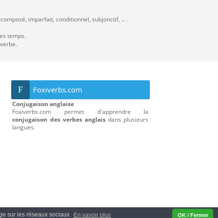
omposé, imparfait, conditionnel, subjonctif, ... .
les temps.
 verbe.
F
Foxiverbs.com
Conjugaison anglaise
Foxiverbs.com permet d'apprendre la
conjugaison des verbes anglais
dans plusieurs
langues.
tage sur les réseaux sociaux.
En savoir plus
OK / Fermer