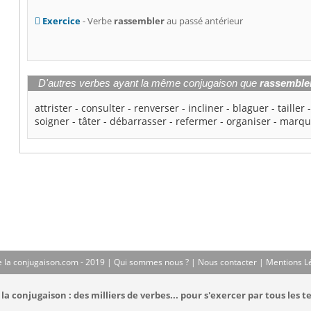
Exercice
- Verbe
rassembler
au passé antérieur
D'autres verbes ayant la même conjugaison que
rassemble
attrister
-
consulter
-
renverser
-
incliner
-
blaguer
-
tailler
soigner
-
tâter
-
débarrasser
-
refermer
-
organiser
-
marqu
 la conjugaison.com - 2019 |
Qui sommes nous ?
|
Nous contacter
|
Mentions L
la conjugaison : des milliers de verbes... pour s'exercer par tous les t