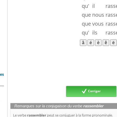
qu'
il
rass
que
nous
rass
que
vous
rass
qu'
ils
rass
bes
Corriger
e
Remarques sur la conjugaison du verbe
rassembler
Le verbe
rassembler
peut se conjuguer à la forme pronominale.