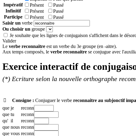
Impératif
Présent
Passé
Infinitif
Présent
Passé
Participe
Présent
Passé
Saisir un
verbe
Ou choisir un
groupe
Je souhaite que les lignes de conjugaison s'affichent dans le désor
Valider
Le
verbe reconnaitre
est un verbe du 3e groupe (en -aitre).
Aux temps composés, le
verbe reconnaitre
se conjugue avec l'auxilia
Exercice interactif de conjugais
(*) Ecriture selon la nouvelle orthographe reco

Consigne :
Conjuguer le verbe
reconnaitre
au subjonctif impa
que
je
reconn
que
tu
reconn
qu'
il
reconn
que
nous
reconn
que
vous
reconn