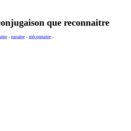
conjugaison que
reconnaitre
aitre
-
paraitre
-
méconnaitre
-