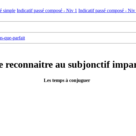
sé simple
Indicatif passé composé - Niv 1
Indicatif passé composé - Niv
us-que-parfait
e reconnaitre au subjonctif impar
Les temps à conjuguer