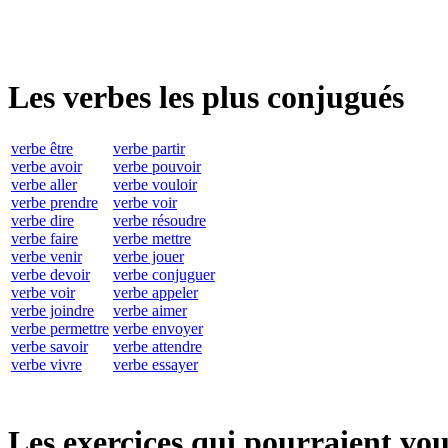
Les verbes les plus conjugués
verbe être
verbe partir
verbe avoir
verbe pouvoir
verbe aller
verbe vouloir
verbe prendre
verbe voir
verbe dire
verbe résoudre
verbe faire
verbe mettre
verbe venir
verbe jouer
verbe devoir
verbe conjuguer
verbe voir
verbe appeler
verbe joindre
verbe aimer
verbe permettre
verbe envoyer
verbe savoir
verbe attendre
verbe vivre
verbe essayer
Les exercices qui pourraient vou