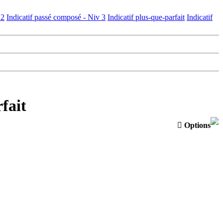
 2
Indicatif passé composé - Niv 3
Indicatif plus-que-parfait
Indicatif
fait

Options