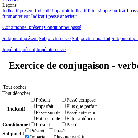
Leçons
Indicatif présent
Indicatif imparfait
Indicatif futur simple
Indicatif pas
futur antérieur
Indicatif passé antérieur
Conditionnel présent
Conditionnel passé
Subjonctif présent
Subjonctif passé
Subjonctif imparfait
Subjonctif pl
Impératif présent
Impératif passé
Exercice de conjugaison - verb

Tout cocher
Tout décocher
Présent
Passé composé
Imparfait
Plus que parfait
Indicatif
Passé simple
Passé antérieur
Futur simple
Futur antérieur
Conditionnel
Présent
Passé
Présent
Passé
Subjonctif
Imparfait
Plus que parfait