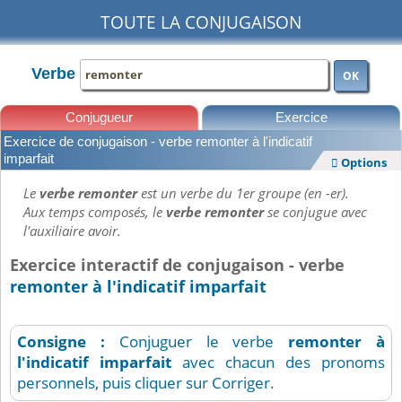
TOUTE LA CONJUGAISON
Verbe
OK
Conjugueur
Exercice
Exercice de conjugaison - verbe remonter à l'indicatif
Leçons
imparfait
Options

Le
verbe remonter
est un verbe du 1er groupe (en -er).
Aux temps composés, le
verbe remonter
se conjugue avec
l'auxiliaire avoir.
Exercice interactif de conjugaison - verbe
remonter à l'indicatif imparfait
Consigne :
Conjuguer le verbe
remonter
à
l'indicatif imparfait
avec chacun des pronoms
personnels, puis cliquer sur Corriger.