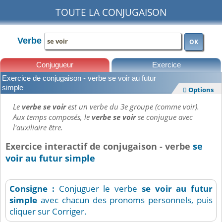
TOUTE LA CONJUGAISON
Verbe
OK
Conjugueur
Exercice
Exercice de conjugaison - verbe se voir au futur
Leçons
simple
Options

Le
verbe se voir
est un verbe du 3e groupe (comme voir).
Aux temps composés, le
verbe se voir
se conjugue avec
l'auxiliaire être.
Exercice interactif de conjugaison - verbe
se
voir au futur simple
Consigne :
Conjuguer le verbe
se voir
au futur
simple
avec chacun des pronoms personnels, puis
cliquer sur Corriger.