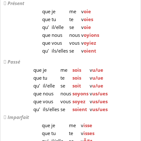
Présent
que
je
me
v
oie
que
tu
te
v
oies
qu'
il/elle
se
v
oie
que
nous
nous
v
oyions
que
vous
vous
v
oyiez
qu'
ils/elles
se
v
oient
Passé
que
je
me
sois
v
u/ue
que
tu
te
sois
v
u/ue
qu'
il/elle
se
soit
v
u/ue
que
nous
nous
soyons
v
us/ues
que
vous
vous
soyez
v
us/ues
qu'
ils/elles
se
soient
v
us/ues
Imparfait
que
je
me
v
isse
que
tu
te
v
isses