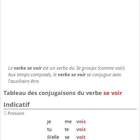
Le
verbe se voir
est un verbe du 3e groupe (comme voir).
Aux temps composés, le
verbe se voir
se conjugue avec
l'auxiliaire être.
Tableau des conjugaisons du verbe
se voir
Indicatif
Présent
je
me
v
ois
tu
te
v
ois
il/elle
se
v
oit