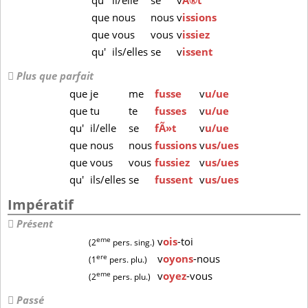
qu'
il/elle
se
v
Ã®t
que
nous
nous
v
issions
que
vous
vous
v
issiez
qu'
ils/elles
se
v
issent
Plus que parfait
que
je
me
fusse
v
u/ue
que
tu
te
fusses
v
u/ue
qu'
il/elle
se
fÃ»t
v
u/ue
que
nous
nous
fussions
v
us/ues
que
vous
vous
fussiez
v
us/ues
qu'
ils/elles
se
fussent
v
us/ues
Impératif
Présent
eme
v
ois
-toi
(2
pers. sing.)
ere
v
oyons
-nous
(1
pers. plu.)
eme
v
oyez
-vous
(2
pers. plu.)
Passé