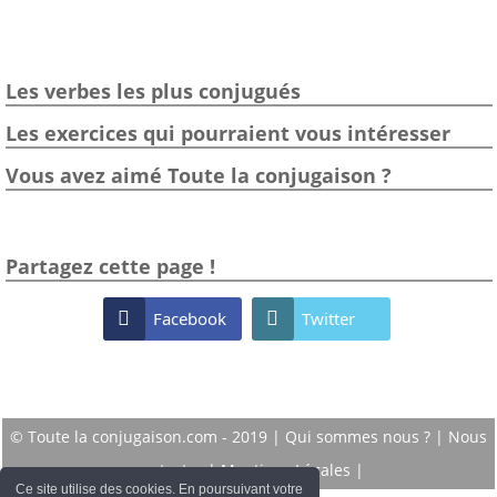
Les verbes les plus conjugués
Les exercices qui pourraient vous intéresser
Vous avez aimé Toute la conjugaison ?
Partagez cette page !

Facebook

Twitter
© Toute la conjugaison.com - 2019 |
Qui sommes nous ?
|
Nous
contacter
|
Mentions Légales
|
Ce site utilise des cookies. En poursuivant votre