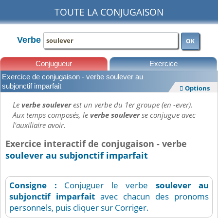
TOUTE LA CONJUGAISON
Verbe
OK
Conjugueur
Exercice
Exercice de conjugaison - verbe soulever au
Leçons
subjonctif imparfait
Options

Le
verbe soulever
est un verbe du 1er groupe (en -ever).
Aux temps composés, le
verbe soulever
se conjugue avec
l'auxiliaire avoir.
Exercice interactif de conjugaison - verbe
soulever au subjonctif imparfait
Consigne :
Conjuguer le verbe
soulever
au
subjonctif imparfait
avec chacun des pronoms
personnels, puis cliquer sur Corriger.