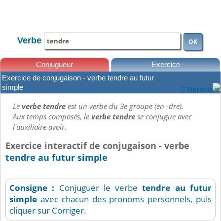
TOUTE LA CONJUGAISON
Verbe
OK
Conjugueur
Exercice
Exercice de conjugaison - verbe tendre au futur
Leçons
simple
Options

Le
verbe tendre
est un verbe du 3e groupe (en -dre).
Aux temps composés, le
verbe tendre
se conjugue avec
l'auxiliaire avoir.
Exercice interactif de conjugaison - verbe
tendre au futur simple
Consigne :
Conjuguer le verbe
tendre
au futur
simple
avec chacun des pronoms personnels, puis
cliquer sur Corriger.