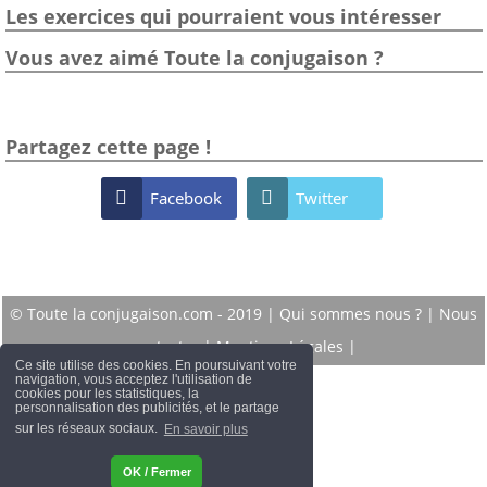
Les exercices qui pourraient vous intéresser
Vous avez aimé Toute la conjugaison ?
Partagez cette page !

Facebook

Twitter
© Toute la conjugaison.com - 2019 |
Qui sommes nous ?
|
Nous
contacter
|
Mentions Légales
|
Ce site utilise des cookies. En poursuivant votre
navigation, vous acceptez l'utilisation de
cookies pour les statistiques, la
personnalisation des publicités, et le partage
sur les réseaux sociaux.
En savoir plus
OK / Fermer