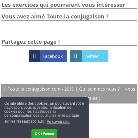
Les exercices qui pourraient vous intéresser
Vous avez aimé Toute la conjugaison ?
Partagez cette page !

Facebook

Twitter
© Toute la conjugaison.com - 2019 |
Qui sommes nous ?
|
Nous
contacter
|
Mentions Légales
|
Ce site utilise des cookies. En poursuivant votre
navigation, vous acceptez l'utilisation de
cookies pour les statistiques, la
personnalisation des publicités, et le partage
sur les réseaux sociaux.
En savoir plus
OK / Fermer