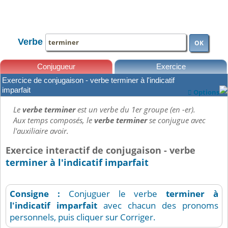
TOUTE LA CONJUGAISON
Verbe
OK
Conjugueur
Exercice
Exercice de conjugaison - verbe terminer à l'indicatif
Leçons
imparfait
Options

Le
verbe terminer
est un verbe du 1er groupe (en -er).
Aux temps composés, le
verbe terminer
se conjugue avec
l'auxiliaire avoir.
Exercice interactif de conjugaison - verbe
terminer à l'indicatif imparfait
Consigne :
Conjuguer le verbe
terminer
à
l'indicatif imparfait
avec chacun des pronoms
personnels, puis cliquer sur Corriger.