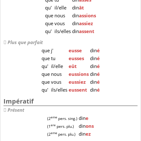
qu'
il/elle
din
ât
que
nous
din
assions
que
vous
din
assiez
qu'
ils/elles
din
assent
Plus que parfait
que
j'
eusse
din
é
que
tu
eusses
din
é
qu'
il/elle
eût
din
é
que
nous
eussions
din
é
que
vous
eussiez
din
é
qu'
ils/elles
eussent
din
é
Impératif
Présent
eme
din
e
(2
pers. sing.)
ere
din
ons
(1
pers. plu.)
eme
din
ez
(2
pers. plu.)