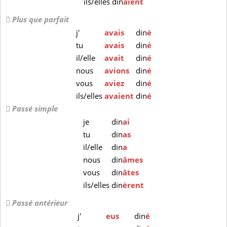
ils/elles
din
aient
Plus que parfait
j'
avais
din
é
tu
avais
din
é
il/elle
avait
din
é
nous
avions
din
é
vous
aviez
din
é
ils/elles
avaient
din
é
Passé simple
je
din
ai
tu
din
as
il/elle
din
a
nous
din
âmes
vous
din
âtes
ils/elles
din
èrent
Passé antérieur
j'
eus
din
é