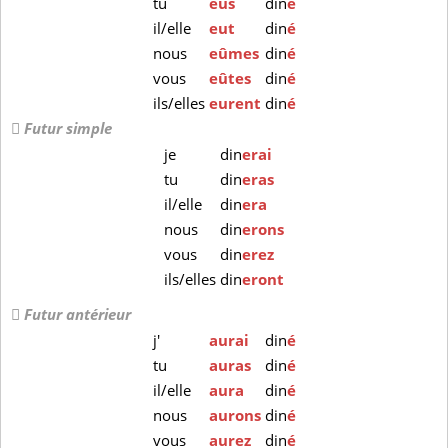
tu
eus
din
é
il/elle
eut
din
é
nous
eûmes
din
é
vous
eûtes
din
é
ils/elles
eurent
din
é
Futur simple
je
din
erai
tu
din
eras
il/elle
din
era
nous
din
erons
vous
din
erez
ils/elles
din
eront
Futur antérieur
j'
aurai
din
é
tu
auras
din
é
il/elle
aura
din
é
nous
aurons
din
é
vous
aurez
din
é