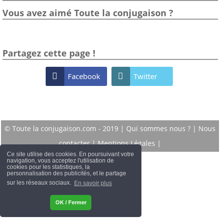
Vous avez aimé Toute la conjugaison ?
Partagez cette page !

Facebook

Twitter
© Toute la conjugaison.com - 2019 |
Qui sommes nous ?
|
Nous
contacter
|
Mentions Légales
|
Ce site utilise des cookies. En poursuivant votre
navigation, vous acceptez l'utilisation de
cookies pour les statistiques, la
personnalisation des publicités, et le partage
sur les réseaux sociaux.
En savoir plus
OK / Fermer