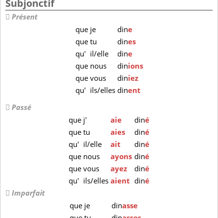
Subjonctif
Présent
que
je
din
e
que
tu
din
es
qu'
il/elle
din
e
que
nous
din
ions
que
vous
din
iez
qu'
ils/elles
din
ent
Passé
que
j'
aie
din
é
que
tu
aies
din
é
qu'
il/elle
ait
din
é
que
nous
ayons
din
é
que
vous
ayez
din
é
qu'
ils/elles
aient
din
é
Imparfait
que
je
din
asse
que
tu
din
asses