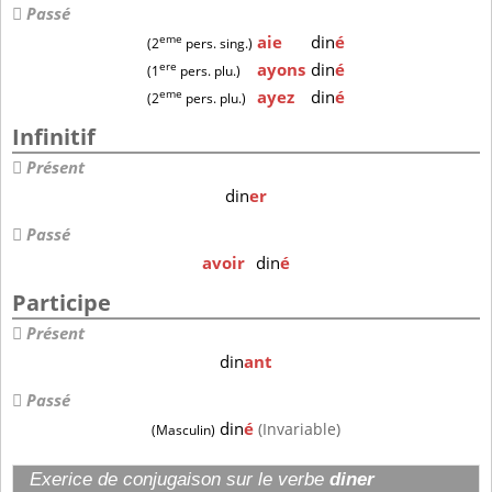
Passé
eme
aie
din
é
(2
pers. sing.)
ere
ayons
din
é
(1
pers. plu.)
eme
ayez
din
é
(2
pers. plu.)
Infinitif
Présent
din
er
Passé
avoir
din
é
Participe
Présent
din
ant
Passé
din
é
(Invariable)
(Masculin)
Exerice de conjugaison sur le verbe
diner