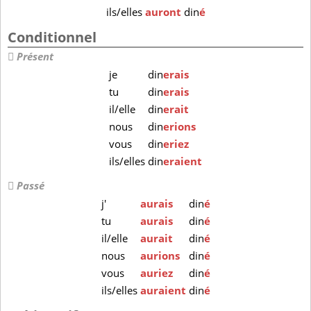
ils/elles
auront
din
é
Conditionnel
Présent
je
din
erais
tu
din
erais
il/elle
din
erait
nous
din
erions
vous
din
eriez
ils/elles
din
eraient
Passé
j'
aurais
din
é
tu
aurais
din
é
il/elle
aurait
din
é
nous
aurions
din
é
vous
auriez
din
é
ils/elles
auraient
din
é