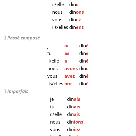
il/elle
din
e
nous
din
ons
vous
din
ez
ils/elles
din
ent
Passé composé
j'
ai
din
é
tu
as
din
é
il/elle
a
din
é
nous
avons
din
é
vous
avez
din
é
ils/elles
ont
din
é
Imparfait
je
din
ais
tu
din
ais
il/elle
din
ait
nous
din
ions
vous
din
iez