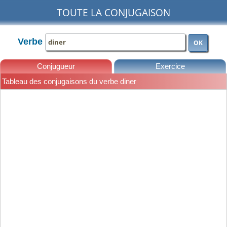
TOUTE LA CONJUGAISON
Verbe
OK
Conjugueur
Exercice
Tableau des conjugaisons du verbe diner
Leçons