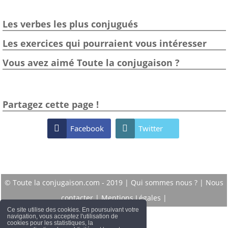
Les verbes les plus conjugués
Les exercices qui pourraient vous intéresser
Vous avez aimé Toute la conjugaison ?
Partagez cette page !

Facebook

Twitter
© Toute la conjugaison.com - 2019 |
Qui sommes nous ?
|
Nous
contacter
|
Mentions Légales
|
Ce site utilise des cookies. En poursuivant votre
navigation, vous acceptez l'utilisation de
cookies pour les statistiques, la