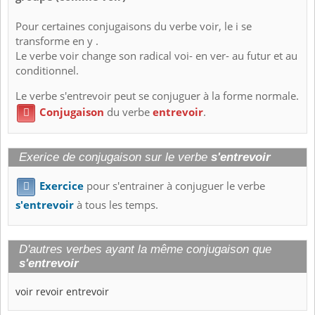
Pour certaines conjugaisons du verbe voir, le i se
transforme en y .
Le verbe voir change son radical voi- en ver- au futur et au
conditionnel.
Le verbe s'entrevoir peut se conjuguer à la forme normale.
Conjugaison
du verbe
entrevoir
.

Exerice de conjugaison sur le verbe
s'entrevoir
Exercice
pour s'entrainer à conjuguer le verbe

s'entrevoir
à tous les temps.
D'autres verbes ayant la même conjugaison que
s'entrevoir
voir
revoir
entrevoir