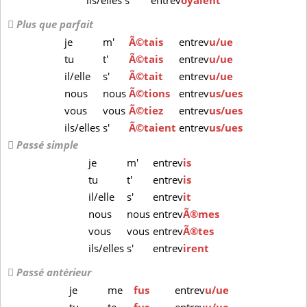
ils/elles
s'
entrev
oyaient
Plus que parfait
je
m'
Ã©tais
entrev
u/ue
tu
t'
Ã©tais
entrev
u/ue
il/elle
s'
Ã©tait
entrev
u/ue
nous
nous
Ã©tions
entrev
us/ues
vous
vous
Ã©tiez
entrev
us/ues
ils/elles
s'
Ã©taient
entrev
us/ues
Passé simple
je
m'
entrev
is
tu
t'
entrev
is
il/elle
s'
entrev
it
nous
nous
entrev
Ã®mes
vous
vous
entrev
Ã®tes
ils/elles
s'
entrev
irent
Passé antérieur
je
me
fus
entrev
u/ue