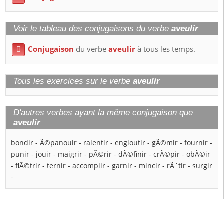
Voir le tableau des conjugaisons du verbe
aveulir
Conjugaison
du verbe
aveulir
à tous les temps.

Tous les exercices sur le verbe
aveulir
D'autres verbes ayant la même conjugaison que
aveulir
bondir
-
Ã©panouir
-
ralentir
-
engloutir
-
gÃ©mir
-
fournir
-
punir
-
jouir
-
maigrir
-
pÃ©rir
-
dÃ©finir
-
crÃ©pir
-
obÃ©ir
-
flÃ©trir
-
ternir
-
accomplir
-
garnir
-
mincir
-
rÃ´tir
-
surgir
-