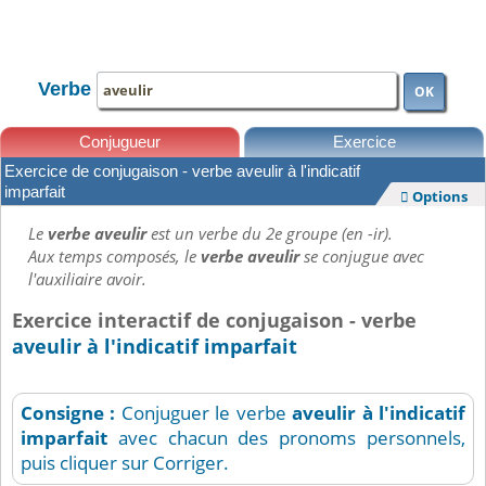
TOUTE LA CONJUGAISON
Verbe
OK
Conjugueur
Exercice
Exercice de conjugaison - verbe aveulir à l'indicatif
Leçons
imparfait
Options

Le
verbe aveulir
est un verbe du 2e groupe (en -ir).
Aux temps composés, le
verbe aveulir
se conjugue avec
l'auxiliaire avoir.
Exercice interactif de conjugaison - verbe
aveulir à l'indicatif imparfait
Consigne :
Conjuguer le verbe
aveulir
à l'indicatif
imparfait
avec chacun des pronoms personnels,
puis cliquer sur Corriger.