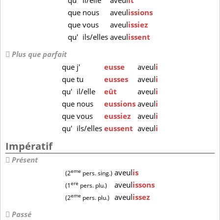
qu'
il/elle
aveul
ît
que
nous
aveul
issions
que
vous
aveul
issiez
qu'
ils/elles
aveul
issent
Plus que parfait
que
j'
eusse
aveul
i
que
tu
eusses
aveul
i
qu'
il/elle
eût
aveul
i
que
nous
eussions
aveul
i
que
vous
eussiez
aveul
i
qu'
ils/elles
eussent
aveul
i
Impératif
Présent
eme
aveul
is
(2
pers. sing.)
ere
aveul
issons
(1
pers. plu.)
eme
aveul
issez
(2
pers. plu.)
Passé