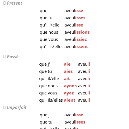
Présent
que
j'
aveul
isse
que
tu
aveul
isses
qu'
il/elle
aveul
isse
que
nous
aveul
issions
que
vous
aveul
issiez
qu'
ils/elles
aveul
issent
Passé
que
j'
aie
aveul
i
que
tu
aies
aveul
i
qu'
il/elle
ait
aveul
i
que
nous
ayons
aveul
i
que
vous
ayez
aveul
i
qu'
ils/elles
aient
aveul
i
Imparfait
que
j'
aveul
isse
que
tu
aveul
isses