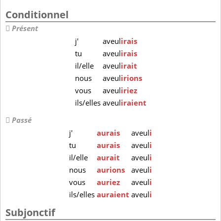
Conditionnel
Présent
j'
aveul
irais
tu
aveul
irais
il/elle
aveul
irait
nous
aveul
irions
vous
aveul
iriez
ils/elles
aveul
iraient
Passé
j'
aurais
aveul
i
tu
aurais
aveul
i
il/elle
aurait
aveul
i
nous
aurions
aveul
i
vous
auriez
aveul
i
ils/elles
auraient
aveul
i
Subjonctif