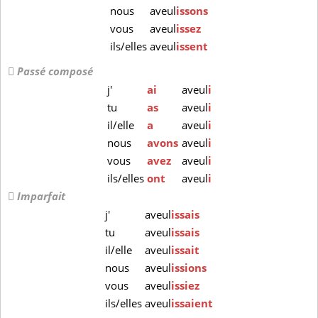
nous
aveul
issons
vous
aveul
issez
ils/elles
aveul
issent
Passé composé
j'
ai
aveul
i
tu
as
aveul
i
il/elle
a
aveul
i
nous
avons
aveul
i
vous
avez
aveul
i
ils/elles
ont
aveul
i
Imparfait
j'
aveul
issais
tu
aveul
issais
il/elle
aveul
issait
nous
aveul
issions
vous
aveul
issiez
ils/elles
aveul
issaient