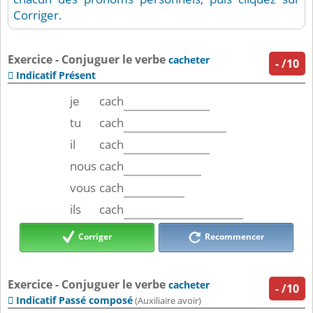
Corriger.
Exercice - Conjuguer le verbe
cacheter
-
/10
Indicatif Présent

je
cach
tu
cach
il
cach
nous
cach
vous
cach
ils
cach
Corriger
Recommencer
Exercice - Conjuguer le verbe
cacheter
-
/10
Indicatif Passé composé

(Auxiliaire avoir)