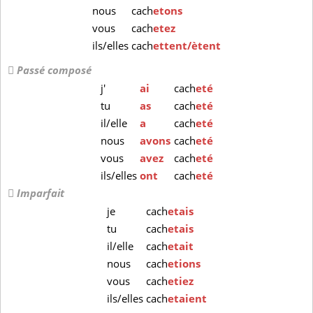
nous
cach
etons
vous
cach
etez
ils/elles
cach
ettent/ètent
Passé composé
j'
ai
cach
eté
tu
as
cach
eté
il/elle
a
cach
eté
nous
avons
cach
eté
vous
avez
cach
eté
ils/elles
ont
cach
eté
Imparfait
je
cach
etais
tu
cach
etais
il/elle
cach
etait
nous
cach
etions
vous
cach
etiez
ils/elles
cach
etaient