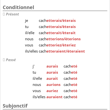
Conditionnel
Présent
je
cach
etterais/èterais
tu
cach
etterais/èterais
il/elle
cach
etterait/èterait
nous
cach
etterions/èterions
vous
cach
etteriez/èteriez
ils/elles
cach
etteraient/èteraient
Passé
j'
aurais
cach
eté
tu
aurais
cach
eté
il/elle
aurait
cach
eté
nous
aurions
cach
eté
vous
auriez
cach
eté
ils/elles
auraient
cach
eté
Subjonctif