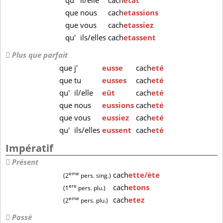
qu'
il/elle
cach
etât
que
nous
cach
etassions
que
vous
cach
etassiez
qu'
ils/elles
cach
etassent
Plus que parfait
que
j'
eusse
cach
eté
que
tu
eusses
cach
eté
qu'
il/elle
eût
cach
eté
que
nous
eussions
cach
eté
que
vous
eussiez
cach
eté
qu'
ils/elles
eussent
cach
eté
Impératif
Présent
eme
cach
ette/ète
(2
pers. sing.)
ere
cach
etons
(1
pers. plu.)
eme
cach
etez
(2
pers. plu.)
Passé