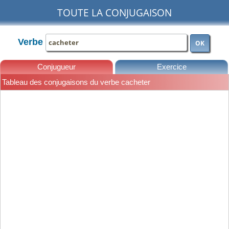
TOUTE LA CONJUGAISON
Verbe
OK
Conjugueur
Exercice
Tableau des conjugaisons du verbe cacheter
Leçons