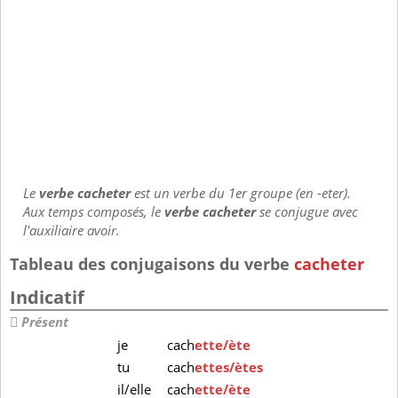
Le
verbe cacheter
est un verbe du 1er groupe (en -eter).
Aux temps composés, le
verbe cacheter
se conjugue avec
l'auxiliaire avoir.
Tableau des conjugaisons du verbe
cacheter
Indicatif
Présent
je
cach
ette/ète
tu
cach
ettes/ètes
il/elle
cach
ette/ète