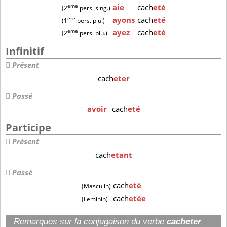
eme
aie
cach
eté
(2
pers. sing.)
ere
ayons
cach
eté
(1
pers. plu.)
eme
ayez
cach
eté
(2
pers. plu.)
Infinitif
Présent
cach
eter
Passé
avoir
cach
eté
Participe
Présent
cach
etant
Passé
cach
eté
(Masculin)
cach
etée
(Feminin)
Remarques sur la conjugaison du verbe
cacheter