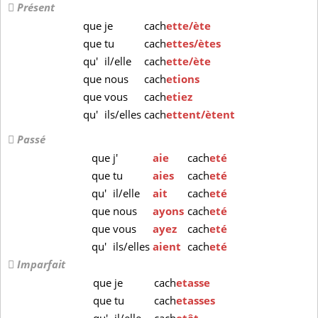
Présent
que
je
cach
ette/ète
que
tu
cach
ettes/ètes
qu'
il/elle
cach
ette/ète
que
nous
cach
etions
que
vous
cach
etiez
qu'
ils/elles
cach
ettent/ètent
Passé
que
j'
aie
cach
eté
que
tu
aies
cach
eté
qu'
il/elle
ait
cach
eté
que
nous
ayons
cach
eté
que
vous
ayez
cach
eté
qu'
ils/elles
aient
cach
eté
Imparfait
que
je
cach
etasse
que
tu
cach
etasses