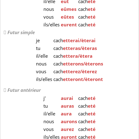
il/elle
eut
cach
eté
nous
eûmes
cach
eté
vous
eûtes
cach
eté
ils/elles
eurent
cach
eté
Futur simple
je
cach
etterai/èterai
tu
cach
etteras/èteras
il/elle
cach
ettera/ètera
nous
cach
etterons/èterons
vous
cach
etterez/èterez
ils/elles
cach
etteront/èteront
Futur antérieur
j'
aurai
cach
eté
tu
auras
cach
eté
il/elle
aura
cach
eté
nous
aurons
cach
eté
vous
aurez
cach
eté
ils/elles
auront
cach
eté