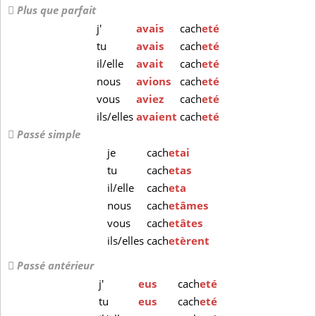
Plus que parfait
j'
avais
cach
eté
tu
avais
cach
eté
il/elle
avait
cach
eté
nous
avions
cach
eté
vous
aviez
cach
eté
ils/elles
avaient
cach
eté
Passé simple
je
cach
etai
tu
cach
etas
il/elle
cach
eta
nous
cach
etâmes
vous
cach
etâtes
ils/elles
cach
etèrent
Passé antérieur
j'
eus
cach
eté
tu
eus
cach
eté