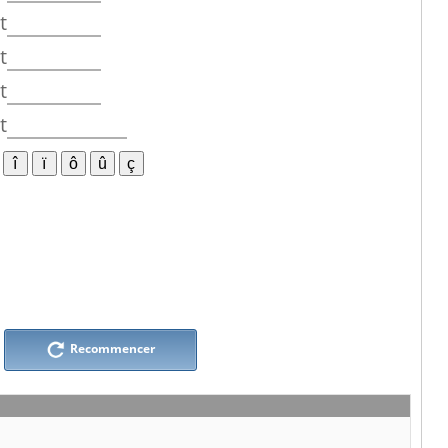
t
t
t
t
Recommencer