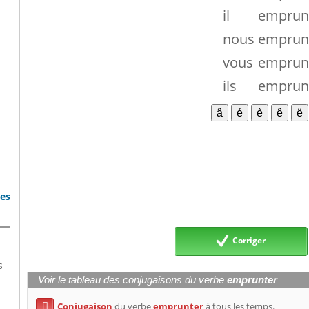
il
emprun
nous
emprun
vous
emprun
ils
emprun
bes
Corriger
s
Voir le tableau des conjugaisons du verbe
emprunter
Conjugaison
du verbe
emprunter
à tous les temps.
