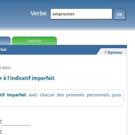
Verbe
OK
Leçons
fait
Options

e avoir.
à l'indicatif imparfait
atif imparfait
avec chacun des pronoms personnels, puis
t
t