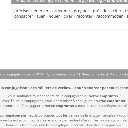
D'autres verbes ayant la même conjugaison que
emprunter
préciser
-
énerver
-
ordonner
-
grogner
-
présider
-
citer
-
t
consacrer
-
tuer
-
nouer
-
cirer
-
raconter
-
raccommoder
-
 la conjugaison.com - 2019 |
Qui sommes nous ?
|
Nous contacter
|
Mentions L
la conjugaison : des milliers de verbes... pour s'exercer par tous les t
Vous souhaitez tout connaitre de la conjugaison du
verbe emprunter
?
Avec Toute la conjugaison, vous apprendrez à conjuguer le
verbe emprunter
.
vous entrainer à conjuguer le
verbe emprunter
à tous les temps : présent, passé c
 conjugaison
permet de conjuguer tous les verbes de la langue française à tous 
 verbe est accompagné d'un exercice permettant d'assimiler la conjugaison du
Pour tous les temps, une leçon explique la construction des conjugaisons.