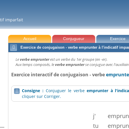
tif imparfait
Accueil
Conjugueur
Exercice

Exercice de conjugaison - verbe emprunter à l'indicatif impar
Le
verbe emprunter
est un verbe du 1er groupe (en -er).
Aux temps composés, le
verbe emprunter
se conjugue avec l'auxiliair
Exercice interactif de conjugaison - verbe
emprunter 
Consigne :
Conjuguer le verbe
emprunter
à l'indic

cliquer sur Corriger.
j'
emprun
tu
emprun