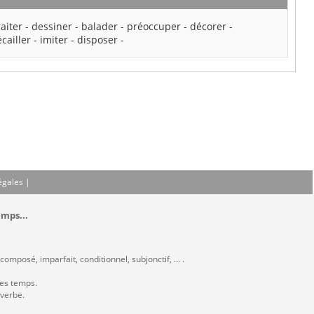
raiter
-
dessiner
-
balader
-
préoccuper
-
décorer
-
écailler
-
imiter
-
disposer
-
égales
|
emps...
omposé, imparfait, conditionnel, subjonctif, ... .
les temps.
 verbe.