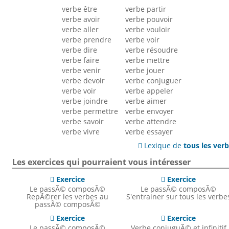
verbe être
verbe partir
verbe avoir
verbe pouvoir
verbe aller
verbe vouloir
verbe prendre
verbe voir
verbe dire
verbe résoudre
verbe faire
verbe mettre
verbe venir
verbe jouer
verbe devoir
verbe conjuguer
verbe voir
verbe appeler
verbe joindre
verbe aimer
verbe permettre
verbe envoyer
verbe savoir
verbe attendre
verbe vivre
verbe essayer
Lexique de
tous les ver

Les exercices qui pourraient vous intéresser
Exercice
Exercice


Le passÃ© composÃ©
Le passÃ© composÃ©
RepÃ©rer les verbes au
S'entrainer sur tous les verbe
passÃ© composÃ©
Exercice
Exercice


Le passÃ© composÃ©
Verbe conjuguÃ© et infinitif