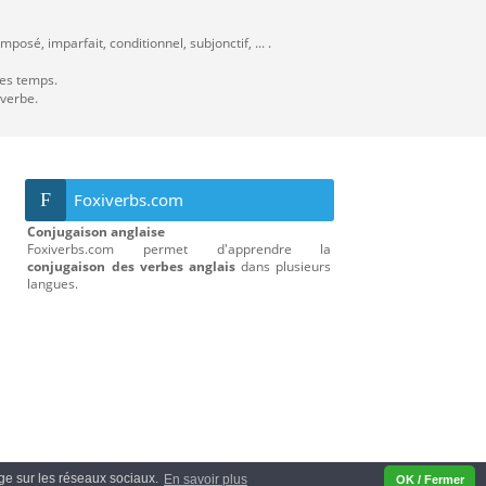
posé, imparfait, conditionnel, subjonctif, ... .
les temps.
 verbe.
F
Foxiverbs.com
Conjugaison anglaise
Foxiverbs.com permet d'apprendre la
conjugaison des verbes anglais
dans plusieurs
langues.
tage sur les réseaux sociaux.
En savoir plus
OK / Fermer