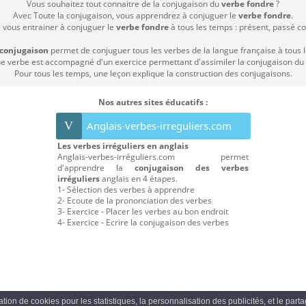
Vous souhaitez tout connaitre de la conjugaison du
verbe fondre
?
Avec Toute la conjugaison, vous apprendrez à conjuguer le
verbe fondre
.
e vous entrainer à conjuguer le
verbe fondre
à tous les temps : présent, passé com
 conjugaison
permet de conjuguer tous les verbes de la langue française à tous 
 verbe est accompagné d'un exercice permettant d'assimiler la conjugaison du
Pour tous les temps, une leçon explique la construction des conjugaisons.
Nos autres sites éducatifs :
V
Anglais-verbes-irreguliers.com
Les verbes irréguliers en anglais
Anglais-verbes-irréguliers.com permet
d'apprendre la
conjugaison des verbes
irréguliers
anglais en 4 étapes.
1- Sélection des verbes à apprendre
2- Ecoute de la prononciation des verbes
3- Exercice - Placer les verbes au bon endroit
4- Exercice - Ecrire la conjugaison des verbes
sation de cookies pour les statistiques, la personnalisation des publicités, et le par