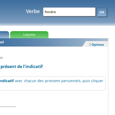
Verbe
OK
Leçons
tif
Options

ir.
présent de l'indicatif
indicatif
avec chacun des pronoms personnels, puis cliquer