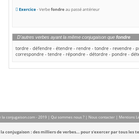
Exercice
- Verbe
fondre
au passé antérieur
D'autres verbes ayant la même conjugaison que
fondre
tordre
-
défendre
-
étendre
-
rendre
-
tondre
-
revendre
-
p
correspondre
-
tendre
-
répondre
-
détordre
-
pondre
-
dét
 la conjugaison.com - 2019 |
Qui sommes nous ?
|
Nous contacter
|
Mentions L
la conjugaison : des milliers de verbes... pour s'exercer par tous les t