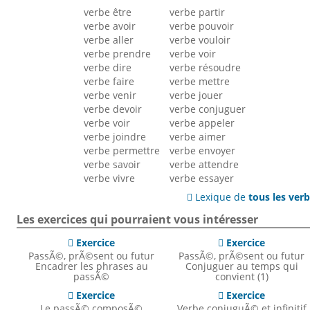
verbe être
verbe partir
verbe avoir
verbe pouvoir
verbe aller
verbe vouloir
verbe prendre
verbe voir
verbe dire
verbe résoudre
verbe faire
verbe mettre
verbe venir
verbe jouer
verbe devoir
verbe conjuguer
verbe voir
verbe appeler
verbe joindre
verbe aimer
verbe permettre
verbe envoyer
verbe savoir
verbe attendre
verbe vivre
verbe essayer
Lexique de
tous les ver

Les exercices qui pourraient vous intéresser
Exercice
Exercice


PassÃ©, prÃ©sent ou futur
PassÃ©, prÃ©sent ou futur
Encadrer les phrases au
Conjuguer au temps qui
passÃ©
convient (1)
Exercice
Exercice


Le passÃ© composÃ©
Verbe conjuguÃ© et infinitif