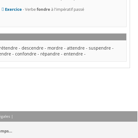
Exercice
- Verbe
fondre
à l'impératif passé
rétendre
-
descendre
-
mordre
-
attendre
-
suspendre
-
endre
-
confondre
-
répandre
-
entendre
-
égales
|
emps...