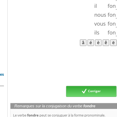
il
fon
nous
fon
vous
fon
ils
fon
bes
Corriger
Remarques sur la conjugaison du verbe
fondre
Le verbe
fondre
peut se conjuguer à la forme pronominale.