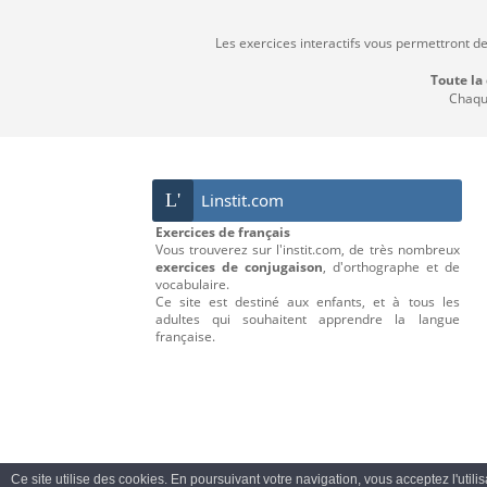
Les exercices interactifs vous permettront d
Toute la
Chaque
L'
Linstit.com
Exercices de français
Vous trouverez sur l'instit.com, de très nombreux
exercices de conjugaison
, d'orthographe et de
vocabulaire.
Ce site est destiné aux enfants, et à tous les
adultes qui souhaitent apprendre la langue
française.
Ce site utilise des cookies. En poursuivant votre navigation, vous acceptez l'utili