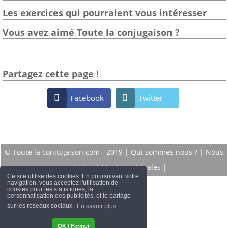
Les exercices qui pourraient vous intéresser
Vous avez aimé Toute la conjugaison ?
Partagez cette page !

Facebook

Twitter
© Toute la conjugaison.com - 2019 |
Qui sommes nous ?
|
Nous
contacter
|
Mentions Légales
|
Ce site utilise des cookies. En poursuivant votre
navigation, vous acceptez l'utilisation de
cookies pour les statistiques, la
personnalisation des publicités, et le partage
sur les réseaux sociaux.
En savoir plus
OK / Fermer