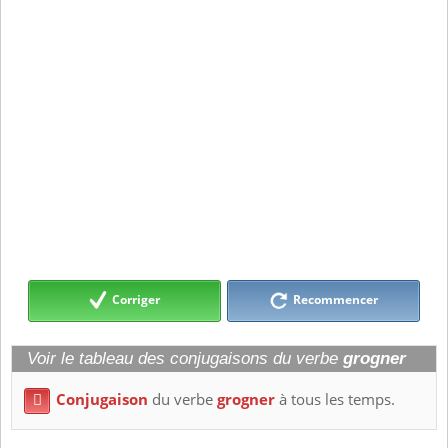
Corriger
Recommencer
Voir le tableau des conjugaisons du verbe
grogner
Conjugaison
du verbe
grogner
à tous les temps.
