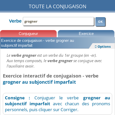
TOUTE LA CONJUGAISON
Verbe
OK
Conjugueur
Exercice
Exercice de conjugaison - verbe grogner au
Leçons
subjonctif imparfait
Options

Le
verbe grogner
est un verbe du 1er groupe (en -er).
Aux temps composés, le
verbe grogner
se conjugue avec
l'auxiliaire avoir.
Exercice interactif de conjugaison - verbe
grogner au subjonctif imparfait
Consigne :
Conjuguer le verbe
grogner
au
subjonctif imparfait
avec chacun des pronoms
personnels, puis cliquer sur Corriger.