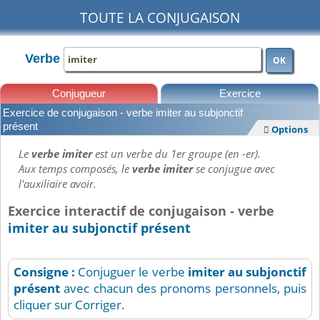
TOUTE LA CONJUGAISON
Verbe
OK
Conjugueur
Exercice
Exercice de conjugaison - verbe imiter au subjonctif
Leçons
présent
Options

Le
verbe imiter
est un verbe du 1er groupe (en -er).
Aux temps composés, le
verbe imiter
se conjugue avec
l'auxiliaire avoir.
Exercice interactif de conjugaison - verbe
imiter au subjonctif présent
Consigne :
Conjuguer le verbe
imiter
au subjonctif
présent
avec chacun des pronoms personnels, puis
cliquer sur Corriger.