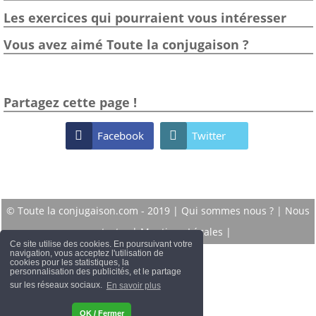
Les exercices qui pourraient vous intéresser
Vous avez aimé Toute la conjugaison ?
Partagez cette page !

Facebook

Twitter
© Toute la conjugaison.com - 2019 |
Qui sommes nous ?
|
Nous
contacter
|
Mentions Légales
|
Ce site utilise des cookies. En poursuivant votre
navigation, vous acceptez l'utilisation de
cookies pour les statistiques, la
personnalisation des publicités, et le partage
sur les réseaux sociaux.
En savoir plus
OK / Fermer