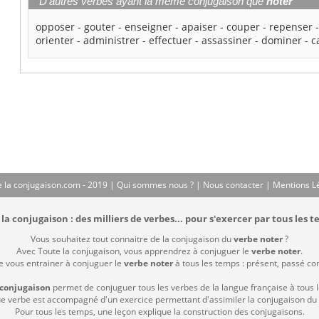
D'autres verbes ayant la même conjugaison que
noter
opposer
-
gouter
-
enseigner
-
apaiser
-
couper
-
repenser
orienter
-
administrer
-
effectuer
-
assassiner
-
dominer
-
c
 la conjugaison.com - 2019 |
Qui sommes nous ?
|
Nous contacter
|
Mentions L
la conjugaison : des milliers de verbes... pour s'exercer par tous les t
Vous souhaitez tout connaitre de la conjugaison du
verbe noter
?
Avec Toute la conjugaison, vous apprendrez à conjuguer le
verbe noter
.
de vous entrainer à conjuguer le
verbe noter
à tous les temps : présent, passé comp
 conjugaison
permet de conjuguer tous les verbes de la langue française à tous 
 verbe est accompagné d'un exercice permettant d'assimiler la conjugaison du
Pour tous les temps, une leçon explique la construction des conjugaisons.