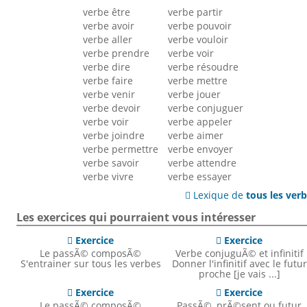
verbe être
verbe partir
verbe avoir
verbe pouvoir
verbe aller
verbe vouloir
verbe prendre
verbe voir
verbe dire
verbe résoudre
verbe faire
verbe mettre
verbe venir
verbe jouer
verbe devoir
verbe conjuguer
verbe voir
verbe appeler
verbe joindre
verbe aimer
verbe permettre
verbe envoyer
verbe savoir
verbe attendre
verbe vivre
verbe essayer
Lexique de
tous les ver

Les exercices qui pourraient vous intéresser
Exercice
Exercice


Le passÃ© composÃ©
Verbe conjuguÃ© et infinitif
S'entrainer sur tous les verbes
Donner l'infinitif avec le futur
proche [je vais ...]
Exercice
Exercice


Le passÃ© composÃ©
PassÃ©, prÃ©sent ou futur