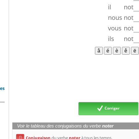
il
not
nous
not
vous
not
ils
not
bes
Corriger
Voir le tableau des conjugaisons du verbe
noter
Conjugaison
du verbe
noter
à tous les temps.
