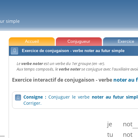
tur simple
Accueil
Conjugueur
Exercice

Exercice de conjugaison - verbe noter au futur simple
Le
verbe noter
est un verbe du 1er groupe (en -er).
Aux temps composés, le
verbe noter
se conjugue avec l'auxiliaire avoi
Exercice interactif de conjugaison - verbe
noter au 
Consigne :
Conjuguer le verbe
noter
au futur simpl

Corriger.
je
not
tu
not