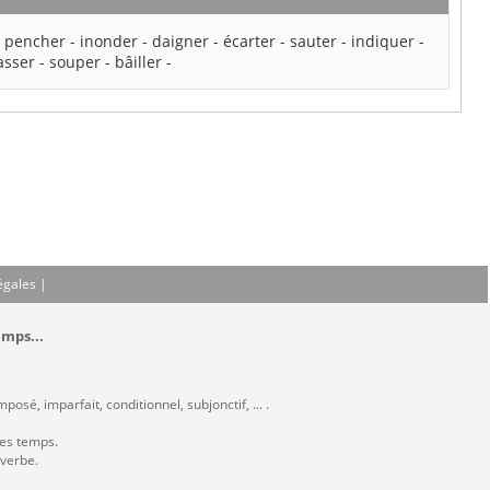
-
pencher
-
inonder
-
daigner
-
écarter
-
sauter
-
indiquer
-
asser
-
souper
-
bâiller
-
égales
|
emps...
osé, imparfait, conditionnel, subjonctif, ... .
les temps.
 verbe.