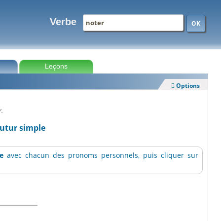
Verbe
OK
Leçons
Options

r.
futur simple
e
avec chacun des pronoms personnels, puis cliquer sur