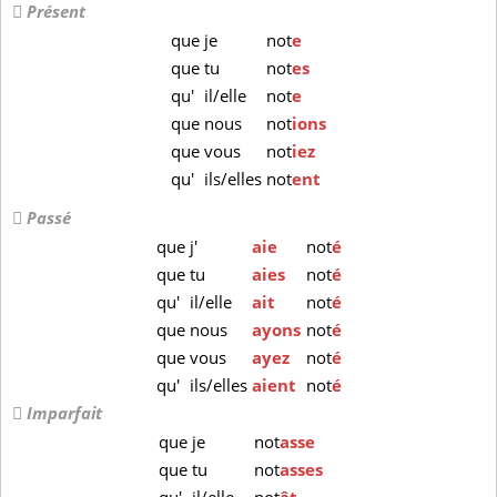
Présent
que
je
not
e
que
tu
not
es
qu'
il/elle
not
e
que
nous
not
ions
que
vous
not
iez
qu'
ils/elles
not
ent
Passé
que
j'
aie
not
é
que
tu
aies
not
é
qu'
il/elle
ait
not
é
que
nous
ayons
not
é
que
vous
ayez
not
é
qu'
ils/elles
aient
not
é
Imparfait
que
je
not
asse
que
tu
not
asses