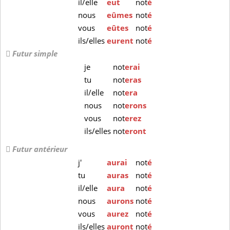
il/elle
eut
not
é
nous
eûmes
not
é
vous
eûtes
not
é
ils/elles
eurent
not
é
Futur simple
je
not
erai
tu
not
eras
il/elle
not
era
nous
not
erons
vous
not
erez
ils/elles
not
eront
Futur antérieur
j'
aurai
not
é
tu
auras
not
é
il/elle
aura
not
é
nous
aurons
not
é
vous
aurez
not
é
ils/elles
auront
not
é