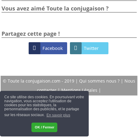
Vous avez aimé Toute la conjugaison ?
Partagez cette page !

Facebook

Twitter
© Toute la conjugaison.com - 2019 |
Qui sommes nous ?
|
Nous
contacter
|
Mentions Légales
|
Ce site utilise des cookies. En poursuivant votre
navigation, vous acceptez l'utilisation de
cookies pour les statistiques, la
personnalisation des publicités, et le partage
sur les réseaux sociaux.
En savoir plus
OK / Fermer