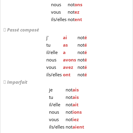
nous
not
ons
vous
not
ez
ils/elles
not
ent
Passé composé
j'
ai
not
é
tu
as
not
é
il/elle
a
not
é
nous
avons
not
é
vous
avez
not
é
ils/elles
ont
not
é
Imparfait
je
not
ais
tu
not
ais
il/elle
not
ait
nous
not
ions
vous
not
iez
ils/elles
not
aient