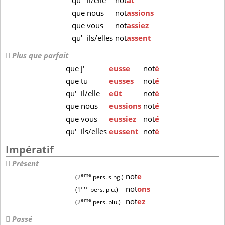
qu'
il/elle
not
ât
que
nous
not
assions
que
vous
not
assiez
qu'
ils/elles
not
assent
Plus que parfait
que
j'
eusse
not
é
que
tu
eusses
not
é
qu'
il/elle
eût
not
é
que
nous
eussions
not
é
que
vous
eussiez
not
é
qu'
ils/elles
eussent
not
é
Impératif
Présent
eme
not
e
(2
pers. sing.)
ere
not
ons
(1
pers. plu.)
eme
not
ez
(2
pers. plu.)
Passé