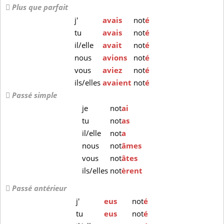
Plus que parfait
j'
avais
not
é
tu
avais
not
é
il/elle
avait
not
é
nous
avions
not
é
vous
aviez
not
é
ils/elles
avaient
not
é
Passé simple
je
not
ai
tu
not
as
il/elle
not
a
nous
not
âmes
vous
not
âtes
ils/elles
not
èrent
Passé antérieur
j'
eus
not
é
tu
eus
not
é