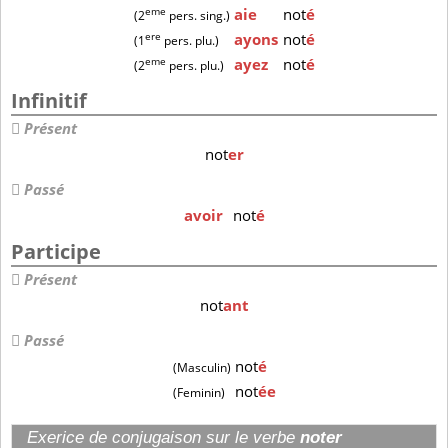
eme
aie
not
é
(2
pers. sing.)
ere
ayons
not
é
(1
pers. plu.)
eme
ayez
not
é
(2
pers. plu.)
Infinitif
Présent
not
er
Passé
avoir
not
é
Participe
Présent
not
ant
Passé
not
é
(Masculin)
not
ée
(Feminin)
Exerice de conjugaison sur le verbe
noter