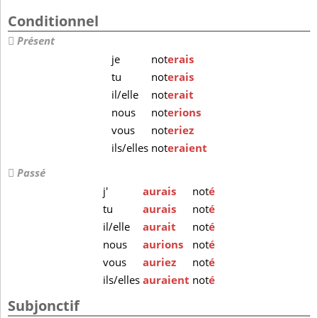
Conditionnel
Présent
je
not
erais
tu
not
erais
il/elle
not
erait
nous
not
erions
vous
not
eriez
ils/elles
not
eraient
Passé
j'
aurais
not
é
tu
aurais
not
é
il/elle
aurait
not
é
nous
aurions
not
é
vous
auriez
not
é
ils/elles
auraient
not
é
Subjonctif