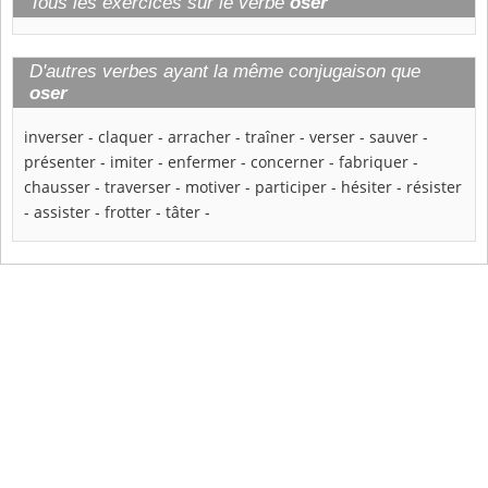
Tous les exercices sur le verbe
oser
D'autres verbes ayant la même conjugaison que
oser
inverser
-
claquer
-
arracher
-
traîner
-
verser
-
sauver
-
présenter
-
imiter
-
enfermer
-
concerner
-
fabriquer
-
chausser
-
traverser
-
motiver
-
participer
-
hésiter
-
résister
-
assister
-
frotter
-
tâter
-