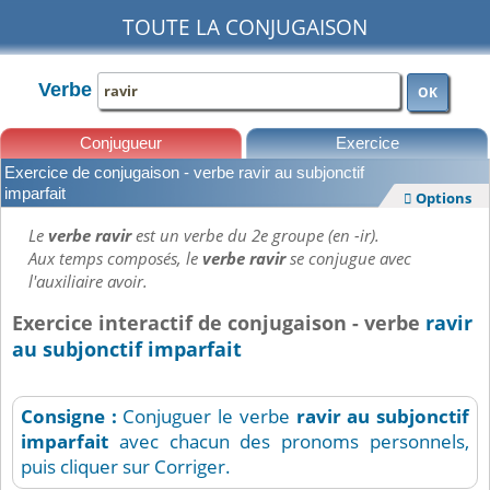
TOUTE LA CONJUGAISON
Verbe
OK
Conjugueur
Exercice
Exercice de conjugaison - verbe ravir au subjonctif
Leçons
imparfait
Options

Le
verbe ravir
est un verbe du 2e groupe (en -ir).
Aux temps composés, le
verbe ravir
se conjugue avec
l'auxiliaire avoir.
Exercice interactif de conjugaison - verbe
ravir
au subjonctif imparfait
Consigne :
Conjuguer le verbe
ravir
au subjonctif
imparfait
avec chacun des pronoms personnels,
puis cliquer sur Corriger.