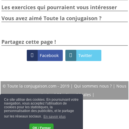
Les exercices qui pourraient vous intéresser
Vous avez aimé Toute la conjugaison ?
Partagez cette page !

Facebook

Twitter
© Toute la conjugaison.com - 2019 |
Qui sommes nous ?
|
Nous
contacter
|
Mentions Légales
|
Ce site utilise des cookies. En poursuivant votre
navigation, vous acceptez l'utilisation de
cookies pour les statistiques, la
personnalisation des publicités, et le partage
sur les réseaux sociaux.
En savoir plus
OK / Fermer