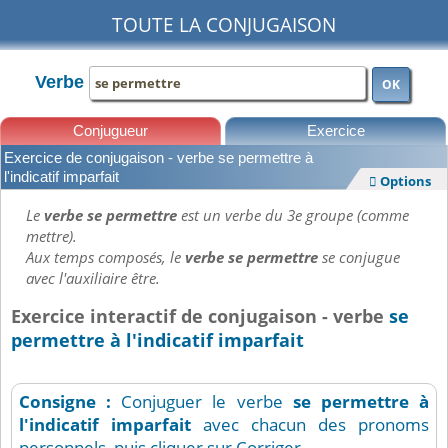
TOUTE LA CONJUGAISON
Verbe
OK
Conjugueur
Exercice
Exercice de conjugaison - verbe se permettre à
Leçons
l'indicatif imparfait
Options

Le
verbe se permettre
est un verbe du 3e groupe (comme
mettre).
Aux temps composés, le
verbe se permettre
se conjugue
avec l'auxiliaire être.
Exercice interactif de conjugaison - verbe
se
permettre à l'indicatif imparfait
Consigne :
Conjuguer le verbe
se permettre
à
l'indicatif imparfait
avec chacun des pronoms
personnels, puis cliquer sur Corriger.