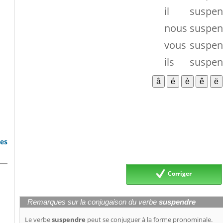
il
suspen
nous
suspen
vous
suspen
ils
suspen
bes
Corriger
Remarques sur la conjugaison du verbe
suspendre
Le verbe
suspendre
peut se conjuguer à la forme pronominale.