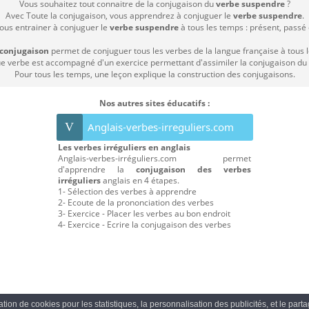
Vous souhaitez tout connaitre de la conjugaison du
verbe suspendre
?
Avec Toute la conjugaison, vous apprendrez à conjuguer le
verbe suspendre
.
vous entrainer à conjuguer le
verbe suspendre
à tous les temps : présent, passé c
 conjugaison
permet de conjuguer tous les verbes de la langue française à tous 
 verbe est accompagné d'un exercice permettant d'assimiler la conjugaison du
Pour tous les temps, une leçon explique la construction des conjugaisons.
Nos autres sites éducatifs :
V
Anglais-verbes-irreguliers.com
Les verbes irréguliers en anglais
Anglais-verbes-irréguliers.com permet
d'apprendre la
conjugaison des verbes
irréguliers
anglais en 4 étapes.
1- Sélection des verbes à apprendre
2- Ecoute de la prononciation des verbes
3- Exercice - Placer les verbes au bon endroit
4- Exercice - Ecrire la conjugaison des verbes
sation de cookies pour les statistiques, la personnalisation des publicités, et le par