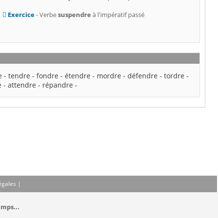
Exercice
- Verbe
suspendre
à l'impératif passé
e
e
-
tendre
-
fondre
-
étendre
-
mordre
-
défendre
-
tordre
-
e
-
attendre
-
répandre
-
égales
|
emps...