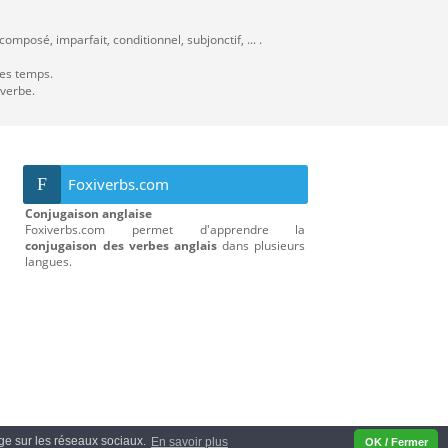
omposé, imparfait, conditionnel, subjonctif, ... .
les temps.
 verbe.
F
Foxiverbs.com
Conjugaison anglaise
Foxiverbs.com permet d'apprendre la
conjugaison des verbes anglais
dans plusieurs
langues.
tage sur les réseaux sociaux.
En savoir plus
OK / Fermer