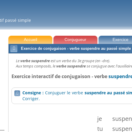
tif passé simple
Accueil
Conjugueur
Exercice

Exercice de conjugaison - verbe suspendre au passé simple
Le
verbe suspendre
est un verbe du 3e groupe (en -dre).
Aux temps composés, le
verbe suspendre
se conjugue avec l'auxiliaire
Exercice interactif de conjugaison - verbe
suspendre
Consigne :
Conjuguer le verbe
suspendre
au passé si

Corriger.
je
suspen
tu
suspen