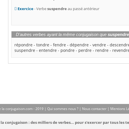
Exercice
- Verbe
suspendre
au passé antérieur
D'autres verbes ayant la même conjugaison que
suspendr
répondre
-
tondre
-
fendre
-
dépendre
-
vendre
-
descendr
suspendre
-
entendre
-
pondre
-
perdre
-
rendre
-
revendr
 la conjugaison.com - 2019 |
Qui sommes nous ?
|
Nous contacter
|
Mentions L
la conjugaison : des milliers de verbes... pour s'exercer par tous les t