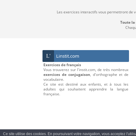
Les exercices interactifs vous permettront de 
Toute la
Chaque
L'
Linstit.com
Exercices de français
Vous trouverez sur l'instit.com, de très nombreux
exercices de conjugaison
, d'orthographe et de
vocabulaire.
Ce site est destiné aux enfants, et à tous les
adultes qui souhaitent apprendre la langue
française.
Ce site utilise des cookies. En poursuivant votre navigation, vous acceptez l'utili