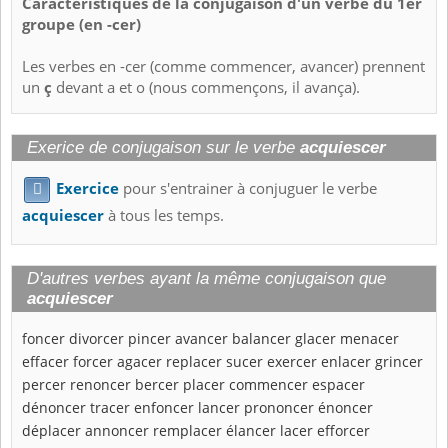
Caractéristiques de la conjugaison d'un verbe du 1er
groupe (en -cer)
Les verbes en -cer (comme commencer, avancer) prennent
un
ç
devant a et o (nous commençons, il avança).
Exerice de conjugaison sur le verbe
acquiescer
Exercice
pour s'entrainer à conjuguer le verbe

acquiescer
à tous les temps.
D'autres verbes ayant la même conjugaison que
acquiescer
foncer
divorcer
pincer
avancer
balancer
glacer
menacer
effacer
forcer
agacer
replacer
sucer
exercer
enlacer
grincer
percer
renoncer
bercer
placer
commencer
espacer
dénoncer
tracer
enfoncer
lancer
prononcer
énoncer
déplacer
annoncer
remplacer
élancer
lacer
efforcer