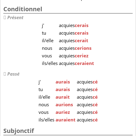
Conditionnel
Présent
j'
acquies
cerais
tu
acquies
cerais
il/elle
acquies
cerait
nous
acquies
cerions
vous
acquies
ceriez
ils/elles
acquies
ceraient
Passé
j'
aurais
acquies
cé
tu
aurais
acquies
cé
il/elle
aurait
acquies
cé
nous
aurions
acquies
cé
vous
auriez
acquies
cé
ils/elles
auraient
acquies
cé
Subjonctif