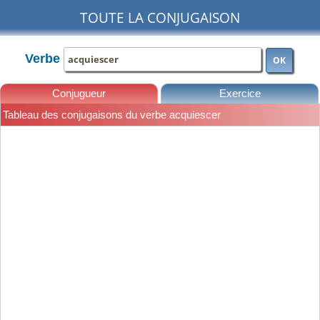
TOUTE LA CONJUGAISON
Verbe
OK
Conjugueur
Exercice
Tableau des conjugaisons du verbe acquiescer
Leçons