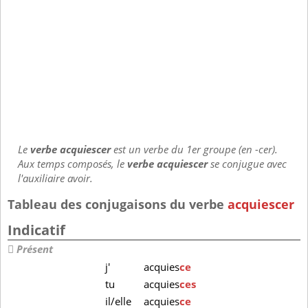
Le
verbe acquiescer
est un verbe du 1er groupe (en -cer).
Aux temps composés, le
verbe acquiescer
se conjugue avec
l'auxiliaire avoir.
Tableau des conjugaisons du verbe
acquiescer
Indicatif
Présent
j'
acquies
ce
tu
acquies
ces
il/elle
acquies
ce