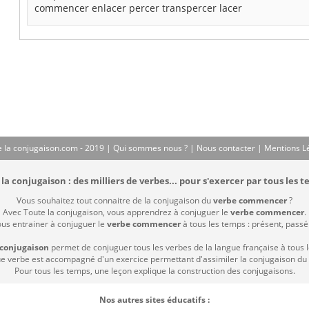
commencer
enlacer
percer
transpercer
lacer
 la conjugaison.com - 2019 |
Qui sommes nous ?
|
Nous contacter
|
Mentions L
la conjugaison : des milliers de verbes... pour s'exercer par tous les t
Vous souhaitez tout connaitre de la conjugaison du
verbe commencer
?
Avec Toute la conjugaison, vous apprendrez à conjuguer le
verbe commencer
.
ous entrainer à conjuguer le
verbe commencer
à tous les temps : présent, passé c
 conjugaison
permet de conjuguer tous les verbes de la langue française à tous 
 verbe est accompagné d'un exercice permettant d'assimiler la conjugaison du
Pour tous les temps, une leçon explique la construction des conjugaisons.
Nos autres sites éducatifs :