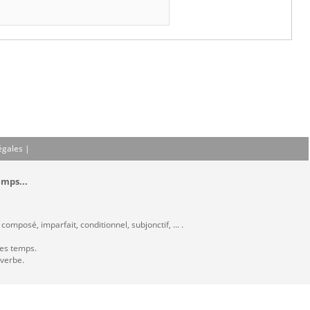
égales
|
emps...
omposé, imparfait, conditionnel, subjonctif, ... .
les temps.
 verbe.