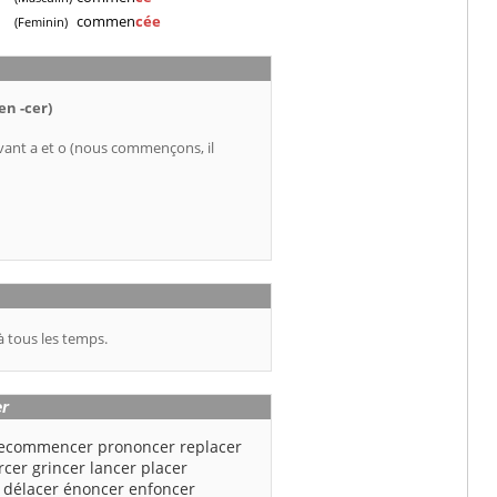
commen
cée
(Feminin)
en -cer)
ant a et o (nous commençons, il
à tous les temps.
r
ecommencer
prononcer
replacer
rcer
grincer
lancer
placer
délacer
énoncer
enfoncer