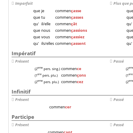
Imparfait
Plus que p
que
je
commen
çasse
qu
que
tu
commen
çasses
qu
qu'
il/elle
commen
çât
qu'
que
nous
commen
çassions
qu
que
vous
commen
çassiez
qu
qu'
ils/elles
commen
çassent
qu'
Impératif
Présent
Passé
commen
ce
eme
em
(2
pers. sing.)
(2
commen
çons
ere
ere
(1
pers. plu.)
(1
commen
cez
eme
em
(2
pers. plu.)
(2
Infinitif
Présent
Passé
commen
cer
Participe
Présent
Passé
commen
çant