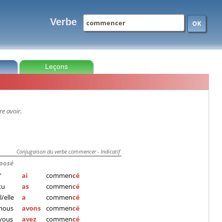
Verbe
OK
Leçons
re avoir.
Conjugaison du verbe commencer - Indicatif
posé
'
ai
commen
cé
tu
as
commen
cé
il/elle
a
commen
cé
nous
avons
commen
cé
vous
avez
commen
cé