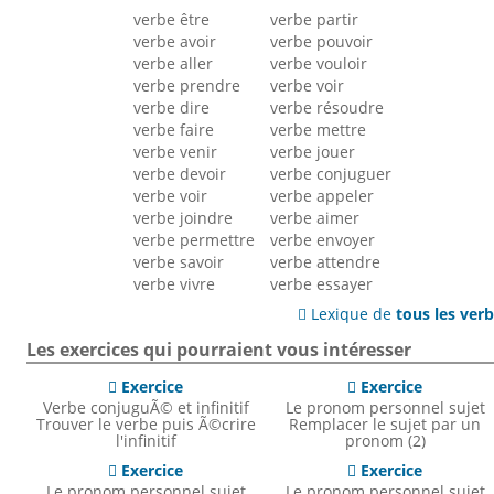
verbe être
verbe partir
verbe avoir
verbe pouvoir
verbe aller
verbe vouloir
verbe prendre
verbe voir
verbe dire
verbe résoudre
verbe faire
verbe mettre
verbe venir
verbe jouer
verbe devoir
verbe conjuguer
verbe voir
verbe appeler
verbe joindre
verbe aimer
verbe permettre
verbe envoyer
verbe savoir
verbe attendre
verbe vivre
verbe essayer
Lexique de
tous les ver

Les exercices qui pourraient vous intéresser
Exercice
Exercice


Verbe conjuguÃ© et infinitif
Le pronom personnel sujet
Trouver le verbe puis Ã©crire
Remplacer le sujet par un
l'infinitif
pronom (2)
Exercice
Exercice


Le pronom personnel sujet
Le pronom personnel sujet