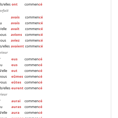
ils/elles
ont
commen
cé
arfait
'
avais
commen
cé
tu
avais
commen
cé
l/elle
avait
commen
cé
nous
avions
commen
cé
vous
aviez
commen
cé
ls/elles
avaient
commen
cé
rieur
'
eus
commen
cé
tu
eus
commen
cé
il/elle
eut
commen
cé
nous
eûmes
commen
cé
vous
eûtes
commen
cé
ils/elles
eurent
commen
cé
rieur
'
aurai
commen
cé
tu
auras
commen
cé
il/elle
aura
commen
cé