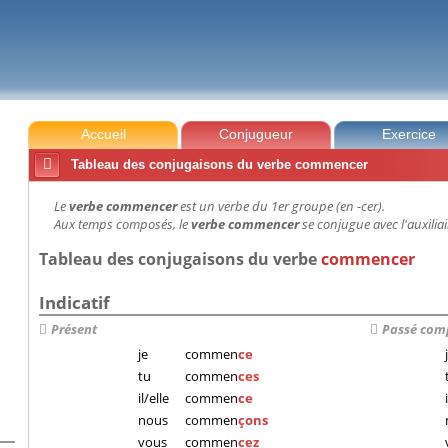
Accueil
Conjugueur
Exercice

Tableau des conjugaisons du verbe commencer
Le
verbe commencer
est un verbe du 1er groupe (en -cer).
Aux temps composés, le
verbe commencer
se conjugue avec l'auxiliai
Tableau des conjugaisons du verbe
commencer
Indicatif
Présent
Passé com
je
commen
ce
j
tu
commen
ces
il/elle
commen
ce
nous
commen
çons
vous
commen
cez