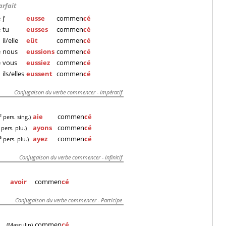
arfait
e
j'
eusse
commen
cé
e
tu
eusses
commen
cé
il/elle
eût
commen
cé
e
nous
eussions
commen
cé
e
vous
eussiez
commen
cé
ils/elles
eussent
commen
cé
Conjugaison du verbe commencer - Impératif
aie
commen
cé
e
pers. sing.)
ayons
commen
cé
pers. plu.)
ayez
commen
cé
e
pers. plu.)
Conjugaison du verbe commencer - Infinitif
avoir
commen
cé
Conjugaison du verbe commencer - Participe
commen
cé
(Masculin)