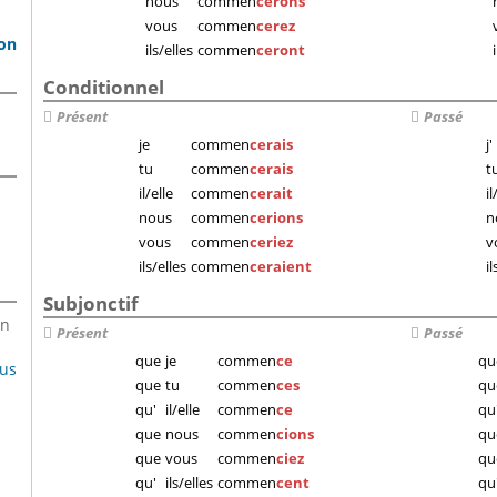
nous
commen
cerons
vous
commen
cerez
son
ils/elles
commen
ceront
Conditionnel
Présent
Passé
je
commen
cerais
j'
tu
commen
cerais
t
il/elle
commen
cerait
il
nous
commen
cerions
n
vous
commen
ceriez
v
ils/elles
commen
ceraient
il
Subjonctif
en
Présent
Passé
que
je
commen
ce
qu
lus
que
tu
commen
ces
qu
qu'
il/elle
commen
ce
qu
que
nous
commen
cions
qu
que
vous
commen
ciez
qu
qu'
ils/elles
commen
cent
qu