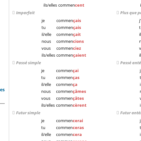
ils/elles
commen
cent
Imparfait
Plus que p
je
commen
çais
j
tu
commen
çais
il/elle
commen
çait
i
nous
commen
cions
vous
commen
ciez
ils/elles
commen
çaient
i
Passé simple
Passé anté
je
commen
çai
j
tu
commen
ças
il/elle
commen
ça
bes
nous
commen
çâmes
vous
commen
çâtes
ils/elles
commen
cèrent
Futur simple
Futur anté
je
commen
cerai
j
tu
commen
ceras
il/elle
commen
cera