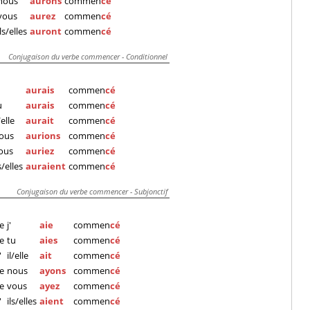
nous
aurons
commen
cé
vous
aurez
commen
cé
ils/elles
auront
commen
cé
Conjugaison du verbe commencer - Conditionnel
aurais
commen
cé
u
aurais
commen
cé
/elle
aurait
commen
cé
ous
aurions
commen
cé
ous
auriez
commen
cé
s/elles
auraient
commen
cé
Conjugaison du verbe commencer - Subjonctif
e
j'
aie
commen
cé
e
tu
aies
commen
cé
'
il/elle
ait
commen
cé
e
nous
ayons
commen
cé
e
vous
ayez
commen
cé
'
ils/elles
aient
commen
cé