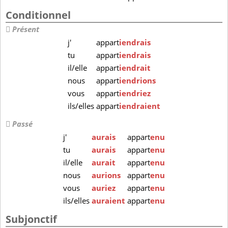
Conditionnel
Présent
j'
appart
iendrais
tu
appart
iendrais
il/elle
appart
iendrait
nous
appart
iendrions
vous
appart
iendriez
ils/elles
appart
iendraient
Passé
j'
aurais
appart
enu
tu
aurais
appart
enu
il/elle
aurait
appart
enu
nous
aurions
appart
enu
vous
auriez
appart
enu
ils/elles
auraient
appart
enu
Subjonctif