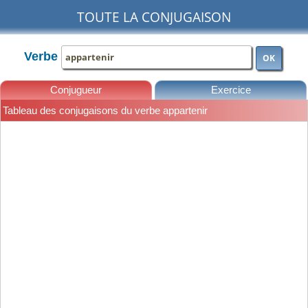
TOUTE LA CONJUGAISON
Verbe
OK
Conjugueur
Exercice
Tableau des conjugaisons du verbe appartenir
Leçons