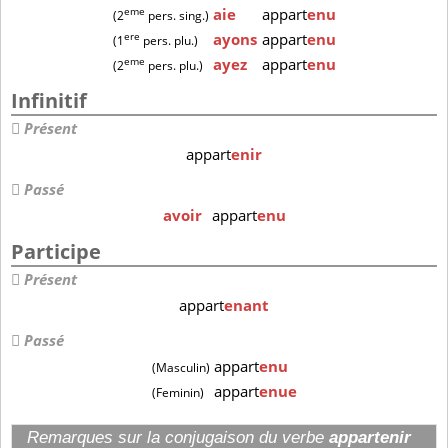
eme
aie
appart
enu
(2
pers. sing.)
ere
ayons
appart
enu
(1
pers. plu.)
eme
ayez
appart
enu
(2
pers. plu.)
Infinitif
Présent
appart
enir
Passé
avoir
appart
enu
Participe
Présent
appart
enant
Passé
appart
enu
(Masculin)
appart
enue
(Feminin)
Remarques sur la conjugaison du verbe
appartenir