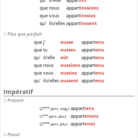
qu'
il/elle
appart
înt
que
nous
appart
inssions
que
vous
appart
inssiez
qu'
ils/elles
appart
inssent
Plus que parfait
que
j'
eusse
appart
enu
que
tu
eusses
appart
enu
qu'
il/elle
eût
appart
enu
que
nous
eussions
appart
enu
que
vous
eussiez
appart
enu
qu'
ils/elles
eussent
appart
enu
Impératif
Présent
eme
appart
iens
(2
pers. sing.)
ere
appart
enons
(1
pers. plu.)
eme
appart
enez
(2
pers. plu.)
Passé