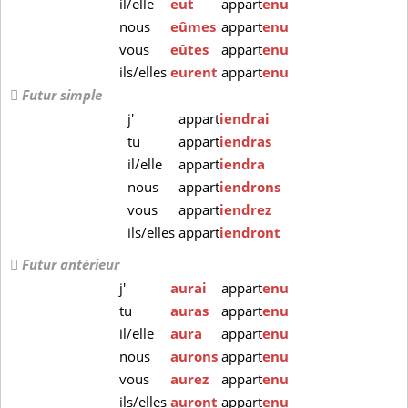
il/elle
eut
appart
enu
nous
eûmes
appart
enu
vous
eûtes
appart
enu
ils/elles
eurent
appart
enu
Futur simple
j'
appart
iendrai
tu
appart
iendras
il/elle
appart
iendra
nous
appart
iendrons
vous
appart
iendrez
ils/elles
appart
iendront
Futur antérieur
j'
aurai
appart
enu
tu
auras
appart
enu
il/elle
aura
appart
enu
nous
aurons
appart
enu
vous
aurez
appart
enu
ils/elles
auront
appart
enu