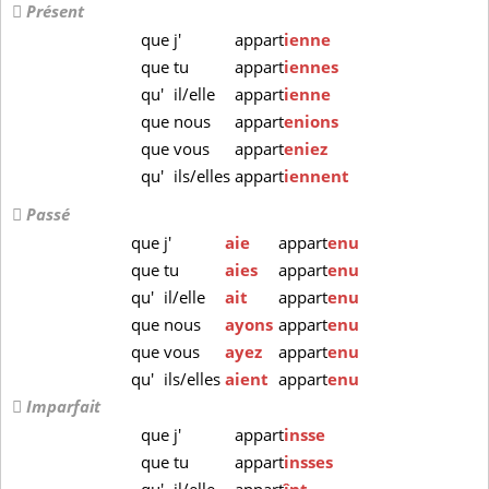
Présent
que
j'
appart
ienne
que
tu
appart
iennes
qu'
il/elle
appart
ienne
que
nous
appart
enions
que
vous
appart
eniez
qu'
ils/elles
appart
iennent
Passé
que
j'
aie
appart
enu
que
tu
aies
appart
enu
qu'
il/elle
ait
appart
enu
que
nous
ayons
appart
enu
que
vous
ayez
appart
enu
qu'
ils/elles
aient
appart
enu
Imparfait
que
j'
appart
insse
que
tu
appart
insses