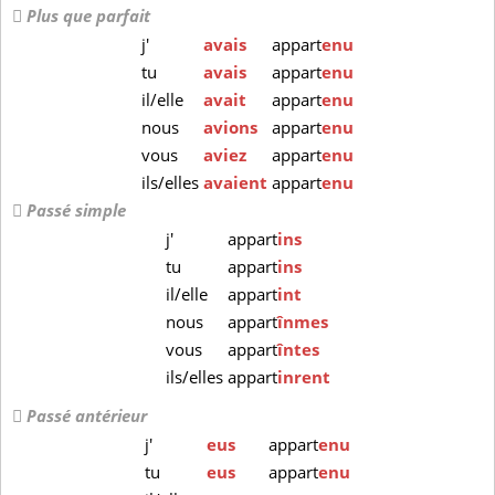
Plus que parfait
j'
avais
appart
enu
tu
avais
appart
enu
il/elle
avait
appart
enu
nous
avions
appart
enu
vous
aviez
appart
enu
ils/elles
avaient
appart
enu
Passé simple
j'
appart
ins
tu
appart
ins
il/elle
appart
int
nous
appart
înmes
vous
appart
întes
ils/elles
appart
inrent
Passé antérieur
j'
eus
appart
enu
tu
eus
appart
enu