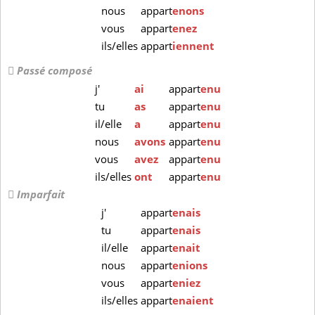
nous
appart
enons
vous
appart
enez
ils/elles
appart
iennent
Passé composé
j'
ai
appart
enu
tu
as
appart
enu
il/elle
a
appart
enu
nous
avons
appart
enu
vous
avez
appart
enu
ils/elles
ont
appart
enu
Imparfait
j'
appart
enais
tu
appart
enais
il/elle
appart
enait
nous
appart
enions
vous
appart
eniez
ils/elles
appart
enaient