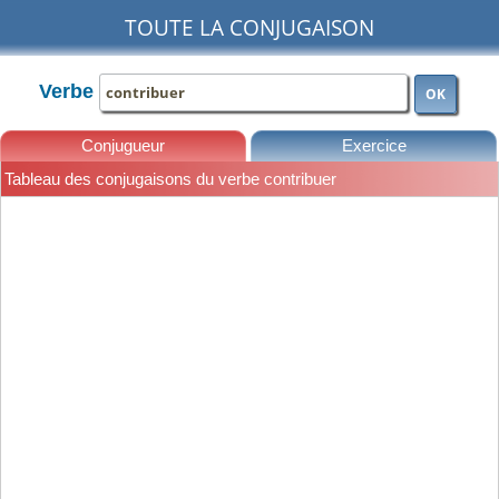
TOUTE LA CONJUGAISON
Verbe
OK
Conjugueur
Exercice
Tableau des conjugaisons du verbe contribuer
Leçons