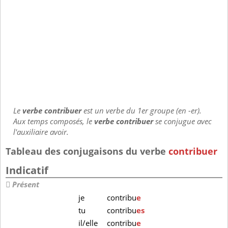
Le
verbe contribuer
est un verbe du 1er groupe (en -er).
Aux temps composés, le
verbe contribuer
se conjugue avec
l'auxiliaire avoir.
Tableau des conjugaisons du verbe
contribuer
Indicatif
Présent
je
contribu
e
tu
contribu
es
il/elle
contribu
e