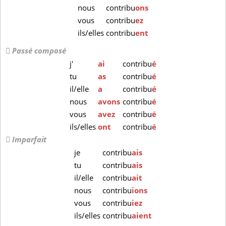
nous
contribu
ons
vous
contribu
ez
ils/elles
contribu
ent
Passé composé
j'
ai
contribu
é
tu
as
contribu
é
il/elle
a
contribu
é
nous
avons
contribu
é
vous
avez
contribu
é
ils/elles
ont
contribu
é
Imparfait
je
contribu
ais
tu
contribu
ais
il/elle
contribu
ait
nous
contribu
ions
vous
contribu
iez
ils/elles
contribu
aient