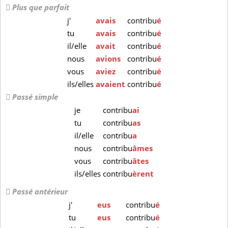
Plus que parfait
j'
avais
contribu
é
tu
avais
contribu
é
il/elle
avait
contribu
é
nous
avions
contribu
é
vous
aviez
contribu
é
ils/elles
avaient
contribu
é
Passé simple
je
contribu
ai
tu
contribu
as
il/elle
contribu
a
nous
contribu
âmes
vous
contribu
âtes
ils/elles
contribu
èrent
Passé antérieur
j'
eus
contribu
é
tu
eus
contribu
é