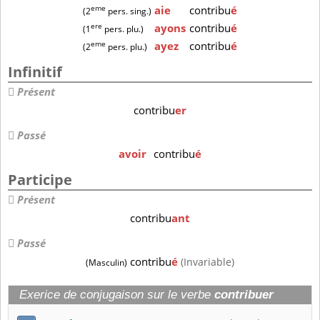
eme
aie
contribu
é
(2
pers. sing.)
ere
ayons
contribu
é
(1
pers. plu.)
eme
ayez
contribu
é
(2
pers. plu.)
Infinitif
Présent
contribu
er
Passé
avoir
contribu
é
Participe
Présent
contribu
ant
Passé
contribu
é
(Invariable)
(Masculin)
Exerice de conjugaison sur le verbe
contribuer