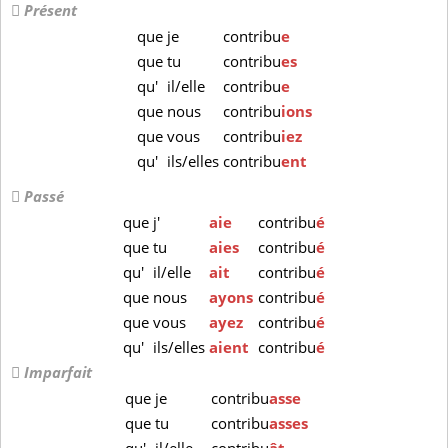
Présent
que
je
contribu
e
que
tu
contribu
es
qu'
il/elle
contribu
e
que
nous
contribu
ions
que
vous
contribu
iez
qu'
ils/elles
contribu
ent
Passé
que
j'
aie
contribu
é
que
tu
aies
contribu
é
qu'
il/elle
ait
contribu
é
que
nous
ayons
contribu
é
que
vous
ayez
contribu
é
qu'
ils/elles
aient
contribu
é
Imparfait
que
je
contribu
asse
que
tu
contribu
asses