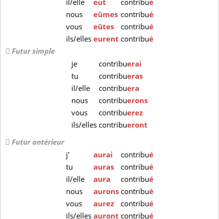
il/elle
eut
contribu
é
nous
eûmes
contribu
é
vous
eûtes
contribu
é
ils/elles
eurent
contribu
é
Futur simple
je
contribu
erai
tu
contribu
eras
il/elle
contribu
era
nous
contribu
erons
vous
contribu
erez
ils/elles
contribu
eront
Futur antérieur
j'
aurai
contribu
é
tu
auras
contribu
é
il/elle
aura
contribu
é
nous
aurons
contribu
é
vous
aurez
contribu
é
ils/elles
auront
contribu
é