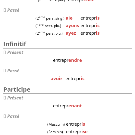
Passé
eme
aie
entrepr
is
(2
pers. sing.)
ere
ayons
entrepr
is
(1
pers. plu.)
eme
ayez
entrepr
is
(2
pers. plu.)
Infinitif
Présent
entrepr
endre
Passé
avoir
entrepr
is
Participe
Présent
entrepr
enant
Passé
entrepr
is
(Masculin)
entrepr
ise
(Feminin)