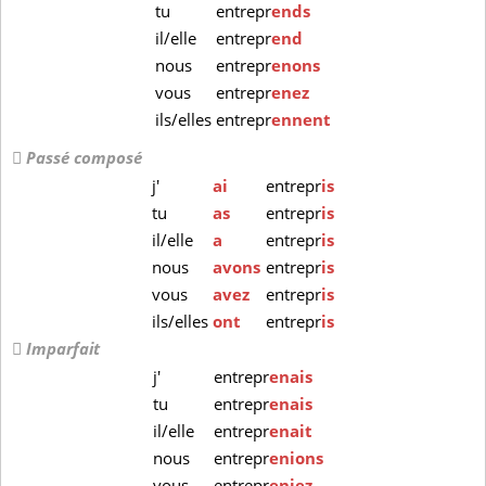
tu
entrepr
ends
il/elle
entrepr
end
nous
entrepr
enons
vous
entrepr
enez
ils/elles
entrepr
ennent
Passé composé
j'
ai
entrepr
is
tu
as
entrepr
is
il/elle
a
entrepr
is
nous
avons
entrepr
is
vous
avez
entrepr
is
ils/elles
ont
entrepr
is
Imparfait
j'
entrepr
enais
tu
entrepr
enais
il/elle
entrepr
enait
nous
entrepr
enions
vous
entrepr
eniez