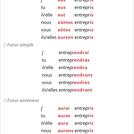
tu
eus
entrepr
is
il/elle
eut
entrepr
is
nous
eûmes
entrepr
is
vous
eûtes
entrepr
is
ils/elles
eurent
entrepr
is
Futur simple
j'
entrepr
endrai
tu
entrepr
endras
il/elle
entrepr
endra
nous
entrepr
endrons
vous
entrepr
endrez
ils/elles
entrepr
endront
Futur antérieur
j'
aurai
entrepr
is
tu
auras
entrepr
is
il/elle
aura
entrepr
is
nous
aurons
entrepr
is