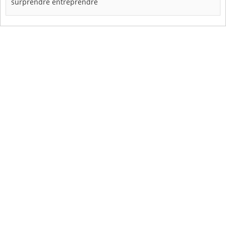
surprendre
entreprendre