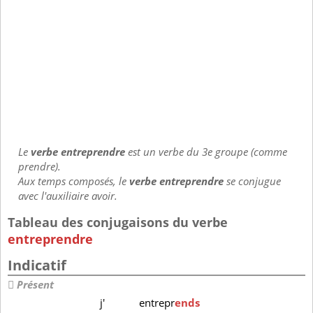
Le
verbe entreprendre
est un verbe du 3e groupe (comme
prendre).
Aux temps composés, le
verbe entreprendre
se conjugue
avec l'auxiliaire avoir.
Tableau des conjugaisons du verbe
entreprendre
Indicatif
Présent
j'
entrepr
ends