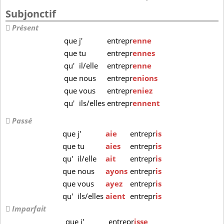
Subjonctif
Présent
que
j'
entrepr
enne
que
tu
entrepr
ennes
qu'
il/elle
entrepr
enne
que
nous
entrepr
enions
que
vous
entrepr
eniez
qu'
ils/elles
entrepr
ennent
Passé
que
j'
aie
entrepr
is
que
tu
aies
entrepr
is
qu'
il/elle
ait
entrepr
is
que
nous
ayons
entrepr
is
que
vous
ayez
entrepr
is
qu'
ils/elles
aient
entrepr
is
Imparfait
que
j'
entrepr
isse