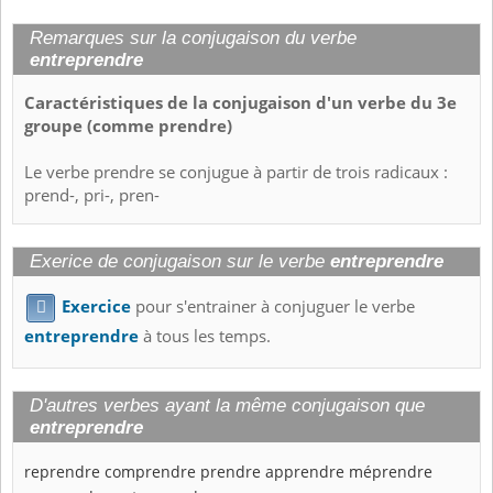
Remarques sur la conjugaison du verbe
entreprendre
Caractéristiques de la conjugaison d'un verbe du 3e
groupe (comme prendre)
Le verbe prendre se conjugue à partir de trois radicaux :
prend-, pri-, pren-
Exerice de conjugaison sur le verbe
entreprendre
Exercice
pour s'entrainer à conjuguer le verbe

entreprendre
à tous les temps.
D'autres verbes ayant la même conjugaison que
entreprendre
reprendre
comprendre
prendre
apprendre
méprendre