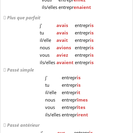
ils/elles
entrepr
enaient
Plus que parfait
j'
avais
entrepr
is
tu
avais
entrepr
is
il/elle
avait
entrepr
is
nous
avions
entrepr
is
vous
aviez
entrepr
is
ils/elles
avaient
entrepr
is
Passé simple
j'
entrepr
is
tu
entrepr
is
il/elle
entrepr
it
nous
entrepr
îmes
vous
entrepr
îtes
ils/elles
entrepr
irent
Passé antérieur
j'
eus
entrepr
is