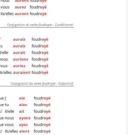
nous
aurons
foudr
oyé
vous
aurez
foudr
oyé
ils/elles
auront
foudr
oyé
Conjugaison du verbe foudroyer - Conditionnel
'
aurais
foudr
oyé
tu
aurais
foudr
oyé
il/elle
aurait
foudr
oyé
nous
aurions
foudr
oyé
vous
auriez
foudr
oyé
ils/elles
auraient
foudr
oyé
Conjugaison du verbe foudroyer - Subjonctif
ue
j'
aie
foudr
oyé
ue
tu
aies
foudr
oyé
u'
il/elle
ait
foudr
oyé
ue
nous
ayons
foudr
oyé
ue
vous
ayez
foudr
oyé
u'
ils/elles
aient
foudr
oyé