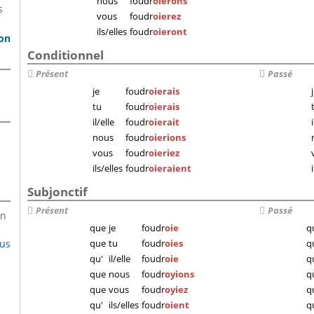
nous
foudr
oierons
s
vous
foudr
oierez
ils/elles
foudr
oieront
son
Conditionnel
Présent
Passé
je
foudr
oierais
j
tu
foudr
oierais
il/elle
foudr
oierait
nous
foudr
oierions
vous
foudr
oieriez
ils/elles
foudr
oieraient
Subjonctif
Présent
Passé
en
que
je
foudr
oie
q
lus
que
tu
foudr
oies
q
qu'
il/elle
foudr
oie
q
que
nous
foudr
oyions
q
que
vous
foudr
oyiez
q
qu'
ils/elles
foudr
oient
q