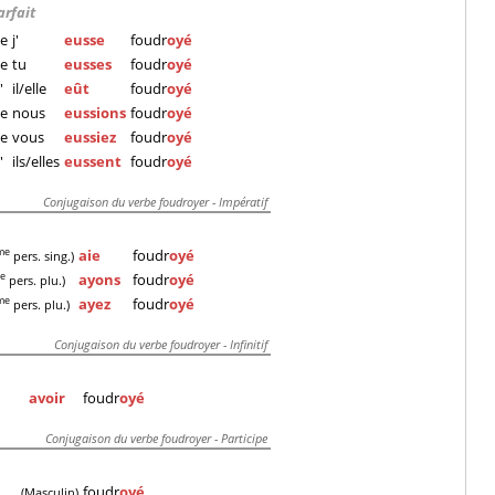
arfait
e
j'
eusse
foudr
oyé
e
tu
eusses
foudr
oyé
'
il/elle
eût
foudr
oyé
e
nous
eussions
foudr
oyé
e
vous
eussiez
foudr
oyé
'
ils/elles
eussent
foudr
oyé
Conjugaison du verbe foudroyer - Impératif
aie
foudr
oyé
me
pers. sing.)
ayons
foudr
oyé
re
pers. plu.)
ayez
foudr
oyé
me
pers. plu.)
Conjugaison du verbe foudroyer - Infinitif
avoir
foudr
oyé
Conjugaison du verbe foudroyer - Participe
foudr
oyé
(Masculin)