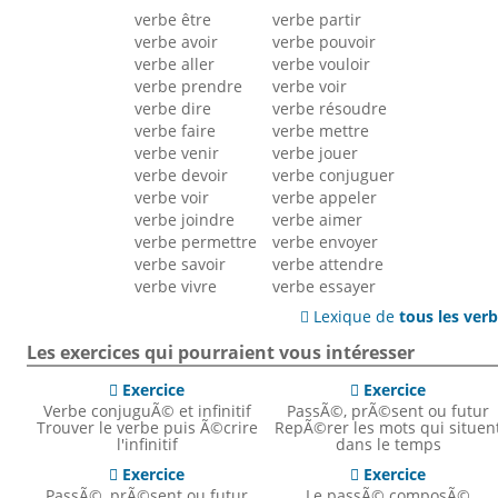
verbe être
verbe partir
verbe avoir
verbe pouvoir
verbe aller
verbe vouloir
verbe prendre
verbe voir
verbe dire
verbe résoudre
verbe faire
verbe mettre
verbe venir
verbe jouer
verbe devoir
verbe conjuguer
verbe voir
verbe appeler
verbe joindre
verbe aimer
verbe permettre
verbe envoyer
verbe savoir
verbe attendre
verbe vivre
verbe essayer
Lexique de
tous les ver

Les exercices qui pourraient vous intéresser
Exercice
Exercice


Verbe conjuguÃ© et infinitif
PassÃ©, prÃ©sent ou futur
Trouver le verbe puis Ã©crire
RepÃ©rer les mots qui situen
l'infinitif
dans le temps
Exercice
Exercice


PassÃ©, prÃ©sent ou futur
Le passÃ© composÃ©