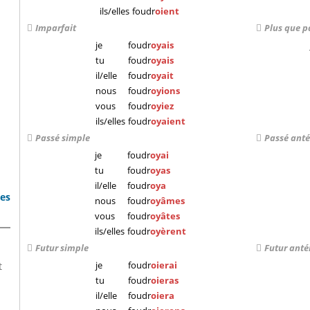
ils/elles
foudr
oient
Imparfait
Plus que p
je
foudr
oyais
tu
foudr
oyais
il/elle
foudr
oyait
nous
foudr
oyions
vous
foudr
oyiez
ils/elles
foudr
oyaient
Passé simple
Passé anté
je
foudr
oyai
tu
foudr
oyas
il/elle
foudr
oya
bes
nous
foudr
oyâmes
vous
foudr
oyâtes
ils/elles
foudr
oyèrent
Futur simple
Futur anté
je
foudr
oierai
t
tu
foudr
oieras
il/elle
foudr
oiera