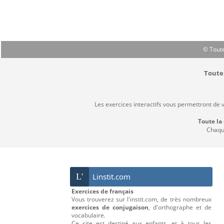
© Toute
Toute 
Les exercices interactifs vous permettront de 
Toute la
Chaque
L'
Linstit.com
Exercices de français
Vous trouverez sur l'instit.com, de très nombreux
exercices de conjugaison
, d'orthographe et de
vocabulaire.
Ce site est destiné aux enfants, et à tous les