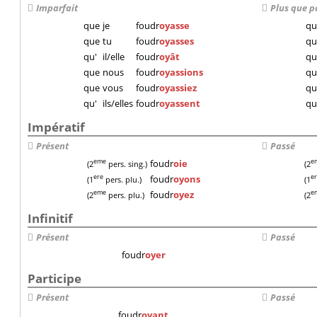
Imparfait
Plus que p
que
je
foudr
oyasse
qu
que
tu
foudr
oyasses
qu
qu'
il/elle
foudr
oyât
qu
que
nous
foudr
oyassions
qu
que
vous
foudr
oyassiez
qu
qu'
ils/elles
foudr
oyassent
qu
Impératif
Présent
Passé
foudr
oie
eme
e
(2
pers. sing.)
(2
foudr
oyons
ere
e
(1
pers. plu.)
(1
foudr
oyez
eme
e
(2
pers. plu.)
(2
Infinitif
Présent
Passé
foudr
oyer
Participe
Présent
Passé
foudr
oyant