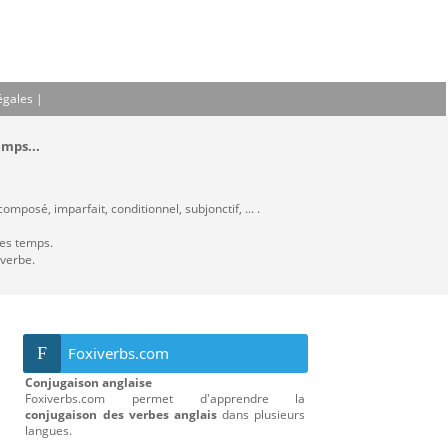
égales
|
emps...
mposé, imparfait, conditionnel, subjonctif, ... .
les temps.
 verbe.
F
Foxiverbs.com
Conjugaison anglaise
Foxiverbs.com permet d'apprendre la
conjugaison des verbes anglais
dans plusieurs
langues.