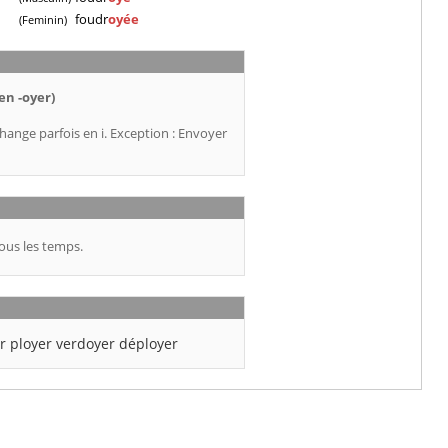
foudr
oyée
(Feminin)
en -oyer)
hange parfois en i. Exception : Envoyer
ous les temps.
r
ployer
verdoyer
déployer