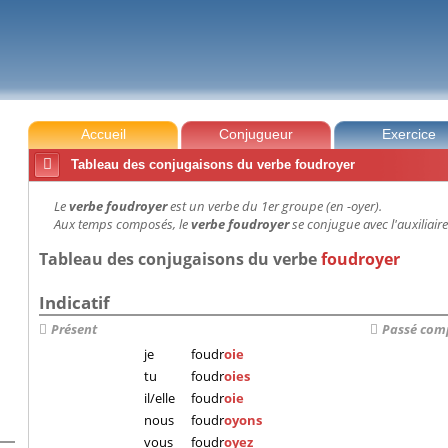
Accueil
Conjugueur
Exercice

Tableau des conjugaisons du verbe foudroyer
Le
verbe foudroyer
est un verbe du 1er groupe (en -oyer).
Aux temps composés, le
verbe foudroyer
se conjugue avec l'auxiliaire
Tableau des conjugaisons du verbe
foudroyer
Indicatif
Présent
Passé com
je
foudr
oie
tu
foudr
oies
il/elle
foudr
oie
nous
foudr
oyons
vous
foudr
oyez