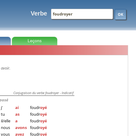
Verbe
OK
Leçons
 avoir.
Conjugaison du verbe foudroyer - Indicatif
posé
j'
ai
foudr
oyé
tu
as
foudr
oyé
il/elle
a
foudr
oyé
nous
avons
foudr
oyé
vous
avez
foudr
oyé