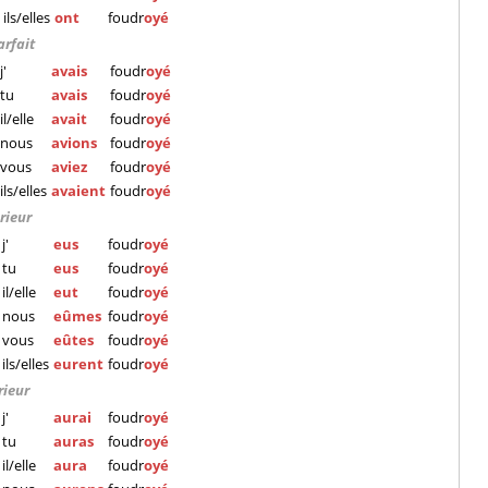
ils/elles
ont
foudr
oyé
arfait
j'
avais
foudr
oyé
tu
avais
foudr
oyé
il/elle
avait
foudr
oyé
nous
avions
foudr
oyé
vous
aviez
foudr
oyé
ils/elles
avaient
foudr
oyé
rieur
j'
eus
foudr
oyé
tu
eus
foudr
oyé
il/elle
eut
foudr
oyé
nous
eûmes
foudr
oyé
vous
eûtes
foudr
oyé
ils/elles
eurent
foudr
oyé
rieur
j'
aurai
foudr
oyé
tu
auras
foudr
oyé
il/elle
aura
foudr
oyé