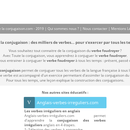
 la conjugaison.com - 2019 |
Qui sommes nous ?
|
Nous contacter
|
Mentions L
la conjugaison : des milliers de verbes... pour s'exercer par tous les t
Vous souhaitez tout connaitre de la conjugaison du
verbe foudroyer
?
Avec Toute la conjugaison, vous apprendrez à conjuguer le
verbe foudroyer
.
vous entrainer à conjuguer le
verbe foudroyer
à tous les temps : présent, passé co
 conjugaison
permet de conjuguer tous les verbes de la langue française à tous 
 verbe est accompagné d'un exercice permettant d'assimiler la conjugaison du
Pour tous les temps, une leçon explique la construction des conjugaisons.
Nos autres sites éducatifs :
V
Anglais-verbes-irreguliers.com
Les verbes irréguliers en anglais
Anglais-verbes-irréguliers.com permet
d'apprendre la
conjugaison des verbes
irréguliers
anglais en 4 étapes.
1- Sélection des verbes à apprendre