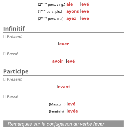
eme
aie
l
evé
(2
pers. sing.)
ere
ayons
l
evé
(1
pers. plu.)
eme
ayez
l
evé
(2
pers. plu.)
Infinitif
Présent
l
ever
Passé
avoir
l
evé
Participe
Présent
l
evant
Passé
l
evé
(Masculin)
l
evée
(Feminin)
Remarques sur la conjugaison du verbe
lever