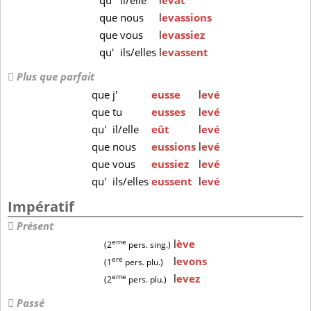
qu'
il/elle
l
evât
que
nous
l
evassions
que
vous
l
evassiez
qu'
ils/elles
l
evassent
Plus que parfait
que
j'
eusse
l
evé
que
tu
eusses
l
evé
qu'
il/elle
eût
l
evé
que
nous
eussions
l
evé
que
vous
eussiez
l
evé
qu'
ils/elles
eussent
l
evé
Impératif
Présent
eme
l
ève
(2
pers. sing.)
ere
l
evons
(1
pers. plu.)
eme
l
evez
(2
pers. plu.)
Passé