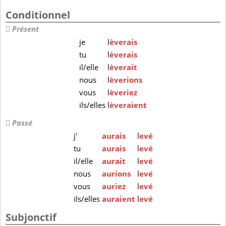
Conditionnel
Présent
je
l
èverais
tu
l
èverais
il/elle
l
èverait
nous
l
èverions
vous
l
èveriez
ils/elles
l
èveraient
Passé
j'
aurais
l
evé
tu
aurais
l
evé
il/elle
aurait
l
evé
nous
aurions
l
evé
vous
auriez
l
evé
ils/elles
auraient
l
evé
Subjonctif