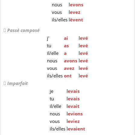
nous
l
evons
vous
l
evez
ils/elles
l
èvent
Passé composé
j'
ai
l
evé
tu
as
l
evé
il/elle
a
l
evé
nous
avons
l
evé
vous
avez
l
evé
ils/elles
ont
l
evé
Imparfait
je
l
evais
tu
l
evais
il/elle
l
evait
nous
l
evions
vous
l
eviez
ils/elles
l
evaient