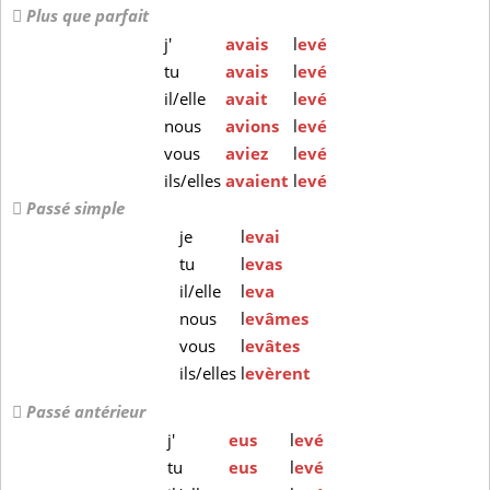
Plus que parfait
j'
avais
l
evé
tu
avais
l
evé
il/elle
avait
l
evé
nous
avions
l
evé
vous
aviez
l
evé
ils/elles
avaient
l
evé
Passé simple
je
l
evai
tu
l
evas
il/elle
l
eva
nous
l
evâmes
vous
l
evâtes
ils/elles
l
evèrent
Passé antérieur
j'
eus
l
evé
tu
eus
l
evé