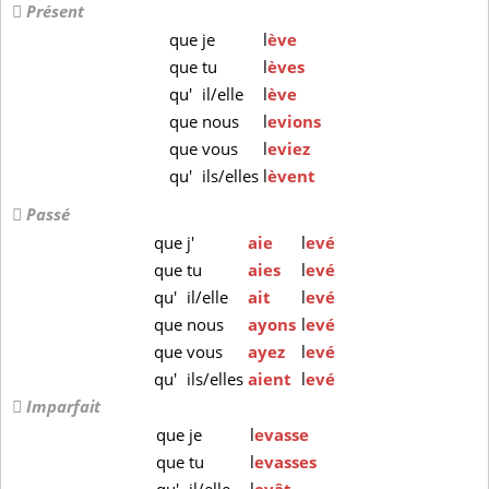
Présent
que
je
l
ève
que
tu
l
èves
qu'
il/elle
l
ève
que
nous
l
evions
que
vous
l
eviez
qu'
ils/elles
l
èvent
Passé
que
j'
aie
l
evé
que
tu
aies
l
evé
qu'
il/elle
ait
l
evé
que
nous
ayons
l
evé
que
vous
ayez
l
evé
qu'
ils/elles
aient
l
evé
Imparfait
que
je
l
evasse
que
tu
l
evasses