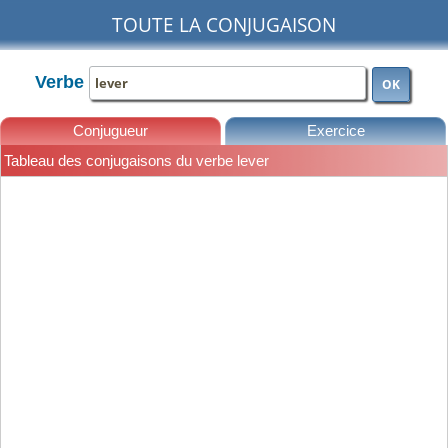
TOUTE LA CONJUGAISON
Verbe
OK
Conjugueur
Exercice
Tableau des conjugaisons du verbe lever
Leçons