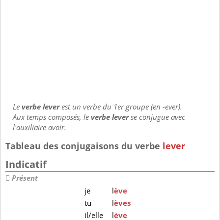
Le
verbe lever
est un verbe du 1er groupe (en -ever).
Aux temps composés, le
verbe lever
se conjugue avec
l'auxiliaire avoir.
Tableau des conjugaisons du verbe
lever
Indicatif
Présent
je
l
ève
tu
l
èves
il/elle
l
ève