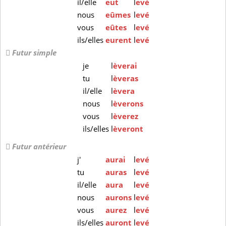
il/elle
eut
l
evé
nous
eûmes
l
evé
vous
eûtes
l
evé
ils/elles
eurent
l
evé
Futur simple
je
l
èverai
tu
l
èveras
il/elle
l
èvera
nous
l
èverons
vous
l
èverez
ils/elles
l
èveront
Futur antérieur
j'
aurai
l
evé
tu
auras
l
evé
il/elle
aura
l
evé
nous
aurons
l
evé
vous
aurez
l
evé
ils/elles
auront
l
evé