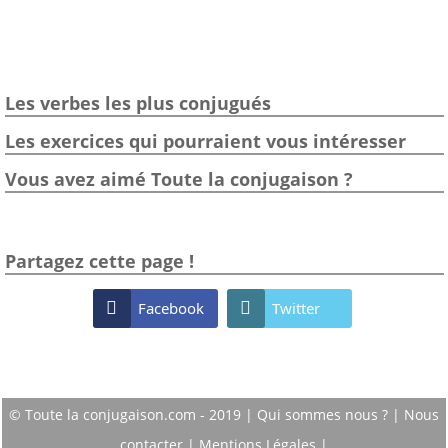
Les verbes les plus conjugués
Les exercices qui pourraient vous intéresser
Vous avez aimé Toute la conjugaison ?
Partagez cette page !

Facebook

Twitter
© Toute la conjugaison.com - 2019 |
Qui sommes nous ?
|
Nous
contacter
|
Mentions Légales
|