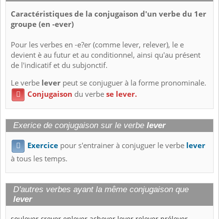
Caractéristiques de la conjugaison d'un verbe du 1er
groupe (en -ever)
Pour les verbes en -e?er (comme lever, relever), le e
devient è au futur et au conditionnel, ainsi qu'au présent
de l'indicatif et du subjonctif.
Le verbe
lever
peut se conjuguer à la forme pronominale.
Conjugaison
du verbe
se lever.

Exerice de conjugaison sur le verbe
lever
Exercice
pour s'entrainer à conjuguer le verbe
lever

à tous les temps.
D'autres verbes ayant la même conjugaison que
lever
soulever
crever
enlever
achever
lever
relever
prélever