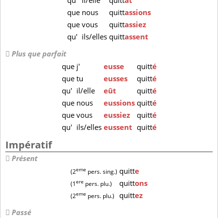
qu'
il/elle
quitt
ât
que
nous
quitt
assions
que
vous
quitt
assiez
qu'
ils/elles
quitt
assent
Plus que parfait
que
j'
eusse
quitt
é
que
tu
eusses
quitt
é
qu'
il/elle
eût
quitt
é
que
nous
eussions
quitt
é
que
vous
eussiez
quitt
é
qu'
ils/elles
eussent
quitt
é
Impératif
Présent
eme
quitt
e
(2
pers. sing.)
ere
quitt
ons
(1
pers. plu.)
eme
quitt
ez
(2
pers. plu.)
Passé