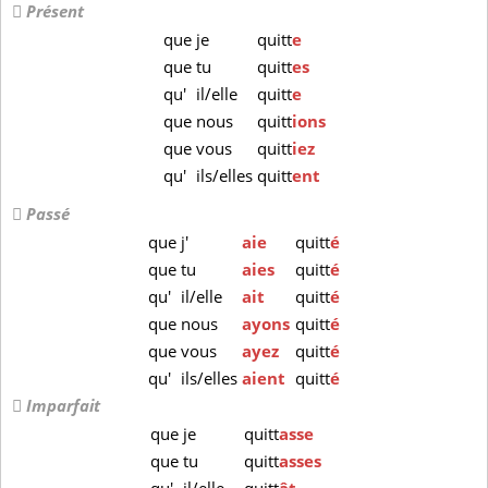
Présent
que
je
quitt
e
que
tu
quitt
es
qu'
il/elle
quitt
e
que
nous
quitt
ions
que
vous
quitt
iez
qu'
ils/elles
quitt
ent
Passé
que
j'
aie
quitt
é
que
tu
aies
quitt
é
qu'
il/elle
ait
quitt
é
que
nous
ayons
quitt
é
que
vous
ayez
quitt
é
qu'
ils/elles
aient
quitt
é
Imparfait
que
je
quitt
asse
que
tu
quitt
asses