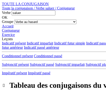
TOUTE LA CONJUGAISON
Toute la conjugaison / Verbe saluer / Conjugueur
Verbe
OK
Groupe
Accueil
Conjugueur
Exercice
Leçons
Indicatif présent
Indicatif imparfait
Indicatif futur simple
Indicatif pas
futur antérieur
Indicatif passé antérieur
Conditionnel présent
Conditionnel passé
Subjonctif présent
Subjonctif passé
Subjonctif imparfait
Subjonctif pl
Impératif présent
Impératif passé
Tableau des conjugaisons du 
