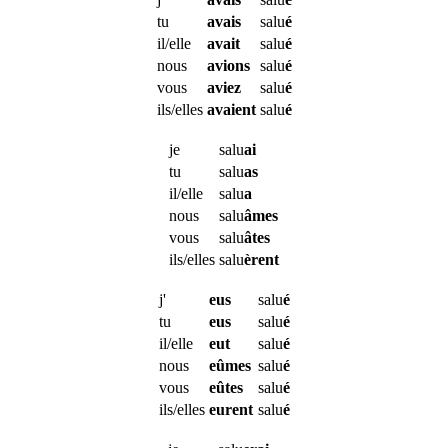
tu
avais
salu
é
il/elle
avait
salu
é
nous
avions
salu
é
vous
aviez
salu
é
ils/elles
avaient
salu
é
je
salu
ai
tu
salu
as
il/elle
salu
a
nous
salu
âmes
vous
salu
âtes
ils/elles
salu
èrent
j'
eus
salu
é
tu
eus
salu
é
il/elle
eut
salu
é
nous
eûmes
salu
é
vous
eûtes
salu
é
ils/elles
eurent
salu
é