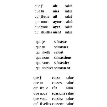
que
j'
aie
salu
é
que
tu
aies
salu
é
qu'
il/elle
ait
salu
é
que
nous
ayons
salu
é
que
vous
ayez
salu
é
qu'
ils/elles
aient
salu
é
que
je
salu
asse
que
tu
salu
asses
qu'
il/elle
salu
ât
que
nous
salu
assions
que
vous
salu
assiez
qu'
ils/elles
salu
assent
que
j'
eusse
salu
é
que
tu
eusses
salu
é
qu'
il/elle
eût
salu
é
que
nous
eussions
salu
é
que
vous
eussiez
salu
é
qu'
ils/elles
eussent
salu
é