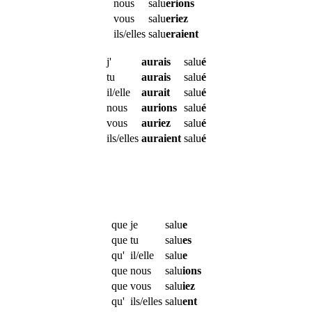
nous
salu
erions
vous
salu
eriez
ils/elles
salu
eraient
j'
aurais
salu
é
tu
aurais
salu
é
il/elle
aurait
salu
é
nous
aurions
salu
é
vous
auriez
salu
é
ils/elles
auraient
salu
é
que
je
salu
e
que
tu
salu
es
qu'
il/elle
salu
e
que
nous
salu
ions
que
vous
salu
iez
qu'
ils/elles
salu
ent