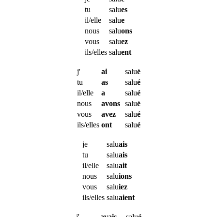
tu
salu
es
il/elle
salu
e
nous
salu
ons
vous
salu
ez
ils/elles
salu
ent
j'
ai
salu
é
tu
as
salu
é
il/elle
a
salu
é
nous
avons
salu
é
vous
avez
salu
é
ils/elles
ont
salu
é
je
salu
ais
tu
salu
ais
il/elle
salu
ait
nous
salu
ions
vous
salu
iez
ils/elles
salu
aient
j'
avais
salu
é