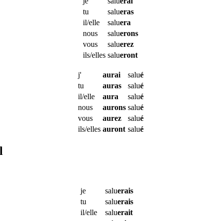
je
salu
erai
tu
salu
eras
il/elle
salu
era
nous
salu
erons
vous
salu
erez
ils/elles
salu
eront
j'
aurai
salu
é
tu
auras
salu
é
il/elle
aura
salu
é
nous
aurons
salu
é
vous
aurez
salu
é
ils/elles
auront
salu
é
l
je
salu
erais
tu
salu
erais
il/elle
salu
erait