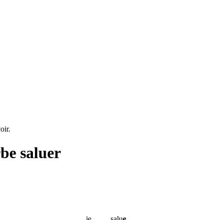
oir.
rbe
saluer
je
salu
e