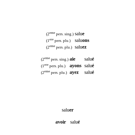
eme
salu
e
(2
pers. sing.)
ere
salu
ons
(1
pers. plu.)
eme
salu
ez
(2
pers. plu.)
eme
aie
salu
é
(2
pers. sing.)
ere
ayons
salu
é
(1
pers. plu.)
eme
ayez
salu
é
(2
pers. plu.)
salu
er
avoir
salu
é