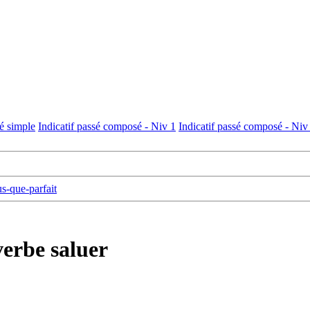
sé simple
Indicatif passé composé - Niv 1
Indicatif passé composé - Niv
us-que-parfait
verbe saluer